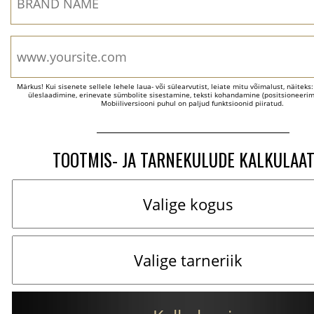
Märkus! Kui sisenete sellele lehele laua- või sülearvutist, leiate mitu võimalust, näiteks
üleslaadimine, erinevate sümbolite sisestamine, teksti kohandamine (positsioneerimi
Mobiiliversiooni puhul on paljud funktsioonid piiratud.
TOOTMIS- JA TARNEKULUDE KALKULAA