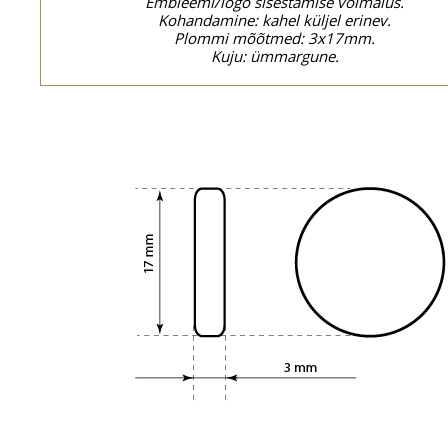
Embleemi/logo sisestamise võimalus.
Kohandamine: kahel küljel erinev.
Plommi mõõtmed: 3x17mm.
Kuju: ümmargune.