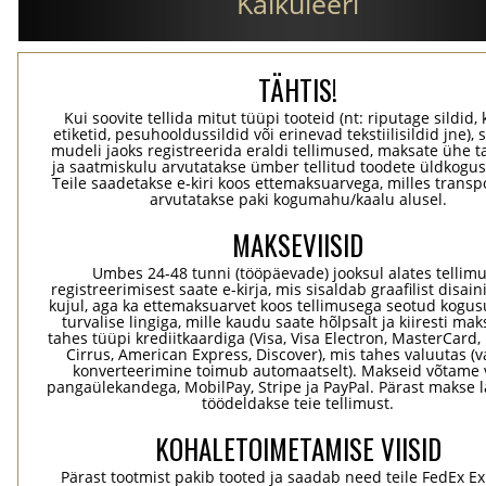
Kalkuleeri
TÄHTIS!
Kui soovite tellida mitut tüüpi tooteid (nt: riputage sildid,
etiketid, pesuhooldussildid või erinevad tekstiilisildid jne), 
mudeli jaoks registreerida eraldi tellimused, maksate ühe 
ja saatmiskulu arvutatakse ümber tellitud toodete üldkogus
Teile saadetakse e-kiri koos ettemaksuarvega, milles transp
arvutatakse paki kogumahu/kaalu alusel.
MAKSEVIISID
Umbes 24-48 tunni (tööpäevade) jooksul alates tellim
registreerimisest saate e-kirja, mis sisaldab graafilist disaini
kujul, aga ka ettemaksuarvet koos tellimusega seotud kogu
turvalise lingiga, mille kaudu saate hõlpsalt ja kiiresti ma
tahes tüüpi krediitkaardiga (Visa, Visa Electron, MasterCard,
Cirrus, American Express, Discover), mis tahes valuutas (
konverteerimine toimub automaatselt). Makseid võtame 
pangaülekandega, MobilPay, Stripe ja PayPal. Pärast makse 
töödeldakse teie tellimust.
KOHALETOIMETAMISE VIISID
Pärast tootmist pakib tooted ja saadab need teile FedEx Ex