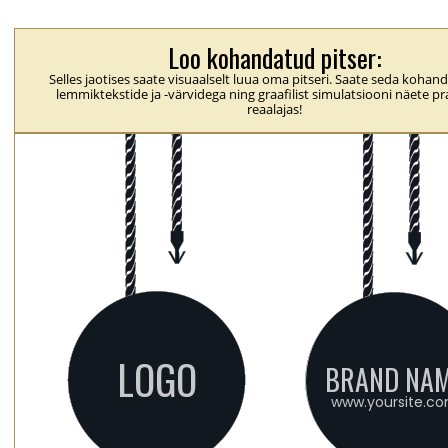
Loo kohandatud pitser:
Selles jaotises saate visuaalselt luua oma pitseri. Saate seda koha
lemmiktekstide ja -värvidega ning graafilist simulatsiooni näete pra
reaalajas!