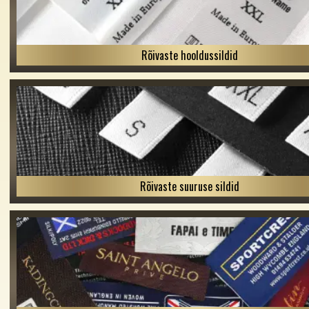
Rõivaste hooldussildid
Rõivaste suuruse sildid