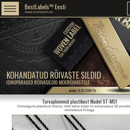
BestLabels™ Eesti
www.bestlabels.ee
KOHANDATUD RÕIVASTE SILDID
ISIKUPÄRASED RÕIVASILDID MOERÕIVASTELE
... alates 0,03 EUR/Tk.
Turvaplommid plastikust Mudel ST-M51
Ümmargune plastikust tihend, mille kahel küljel on kohandatud 3D-prindid
viimistletud Folioga.