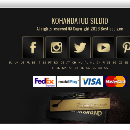
KOHANDATUD SILDID
All rights reserved © Copyright 2026 Bestlabels.ee
EU
UK
US
FR
BE
IT
ES
PT
RO
DE
AT
CH
HU
PL
NL
DK
FI
SE
BG
CZ
EE
SI
SK
MX
AR
BR
VE
CO
CL
AU
CA