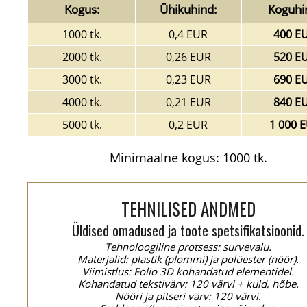
Kogus:
Ühikuhind:
Koguhi
1000 tk.
0,4 EUR
400 E
2000 tk.
0,26 EUR
520 E
3000 tk.
0,23 EUR
690 E
4000 tk.
0,21 EUR
840 E
5000 tk.
0,2 EUR
1 000 
Minimaalne kogus: 1000 tk.
TEHNILISED ANDMED
Üldised omadused ja toote spetsifikatsioonid.
Tehnoloogiline protsess: survevalu.
Materjalid: plastik (plommi) ja polüester (nöör).
Viimistlus: Folio 3D kohandatud elementidel.
Kohandatud tekstivärv: 120 värvi + kuld, hõbe.
Nööri ja pitseri värv: 120 värvi.