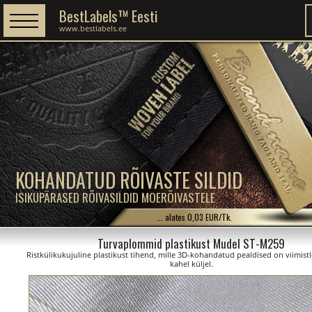
BestLabels™ Eesti
www.bestlabels.ee
KOHANDATUD RÕIVASTE SILDID
ISIKUPÄRASED RÕIVASILDID MOERÕIVASTELE
... alates 0,03 EUR/Tk.
Turvaplommid plastikust Mudel ST-M259
Ristkülikukujuline plastikust tihend, mille 3D-kohandatud pealdised on viimist
kahel küljel.