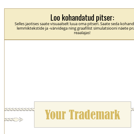
Loo kohandatud pitser:
Selles jaotises saate visuaalselt luua oma pitseri. Saate seda koha
lemmiktekstide ja -värvidega ning graafilist simulatsiooni näete pra
reaalajas!