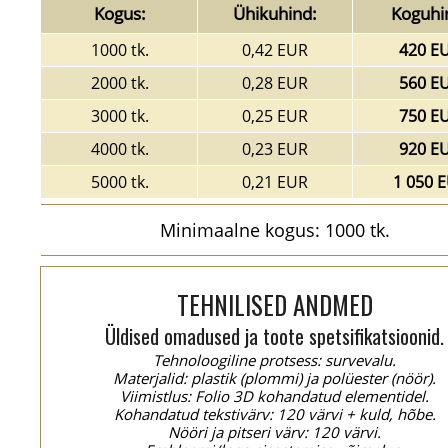
Kogus:
Ühikuhind:
Koguhi
1000 tk.
0,42 EUR
420 E
2000 tk.
0,28 EUR
560 E
3000 tk.
0,25 EUR
750 E
4000 tk.
0,23 EUR
920 E
5000 tk.
0,21 EUR
1 050 
Minimaalne kogus: 1000 tk.
TEHNILISED ANDMED
Üldised omadused ja toote spetsifikatsioonid.
Tehnoloogiline protsess: survevalu.
Materjalid: plastik (plommi) ja polüester (nöör).
Viimistlus: Folio 3D kohandatud elementidel.
Kohandatud tekstivärv: 120 värvi + kuld, hõbe.
Nööri ja pitseri värv: 120 värvi.