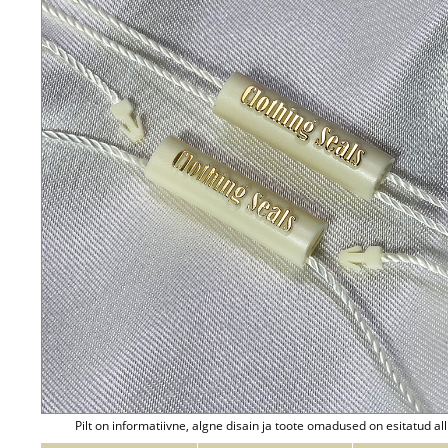
Pilt on informatiivne, algne disain ja toote omadused on esitatud all