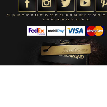
EU
UK
US
FR
BE
IT
ES
PT
RO
DE
AT
CH
HU
PL
NL
DK
FI
SE
BG
CZ
EE
SI
SK
MX
AR
BR
VE
CO
CL
AU
CA