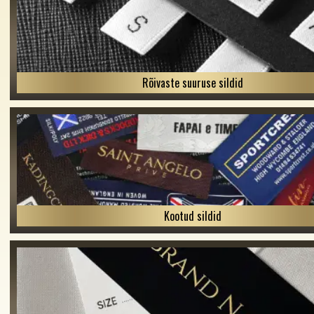
Rõivaste suuruse sildid
Kootud sildid