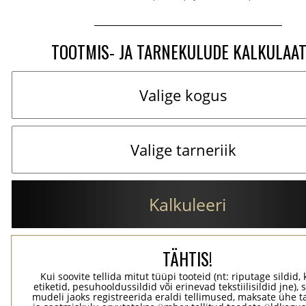
TOOTMIS- JA TARNEKULUDE KALKULAA
Kalkuleeri
TÄHTIS!
Kui soovite tellida mitut tüüpi tooteid (nt: riputage sildid,
etiketid, pesuhooldussildid või erinevad tekstiilisildid jne), 
mudeli jaoks registreerida eraldi tellimused, maksate ühe 