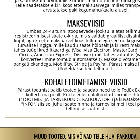
ja saatmiskulu arvutatakse ümber tellitud toodete üldkogus
Teile saadetakse e-kiri koos ettemaksuarvega, milles transp
arvutatakse paki kogumahu/kaalu alusel.
MAKSEVIISID
Umbes 24-48 tunni (tööpäevade) jooksul alates tellim
registreerimisest saate e-kirja, mis sisaldab graafilist disaini
kujul, aga ka ettemaksuarvet koos tellimusega seotud kogu
turvalise lingiga, mille kaudu saate hõlpsalt ja kiiresti ma
tahes tüüpi krediitkaardiga (Visa, Visa Electron, MasterCard,
Cirrus, American Express, Discover), mis tahes valuutas (
konverteerimine toimub automaatselt). Makseid võtame 
pangaülekandega, MobilPay, Stripe ja PayPal. Pärast makse 
töödeldakse teie tellimust.
KOHALETOIMETAMISE VIISID
Pärast tootmist pakib tooted ja saadab need teile FedEx Ex
kullerfirma poolt. Kui te ei leia ülaltoodud vormilt sihtr
("TOOTMIS- JA TARNEKULUDE KALKULATOR") ja kuvatakse
"INFO", siis sel juhul saate hinna ja tarneviisi meili teel 
tellimuse saatmist.
MUUD TOOTED, MIS VÕIVAD TEILE HUVI PAKKUDA: