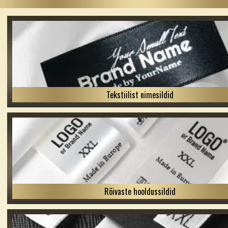
Tekstiilist nimesildid
Rõivaste hooldussildid