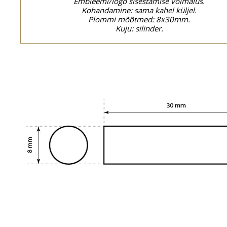
Embleemi/logo sisestamise võimalus.
Kohandamine: sama kahel küljel.
Plommi mõõtmed: 8x30mm.
Kuju: silinder.