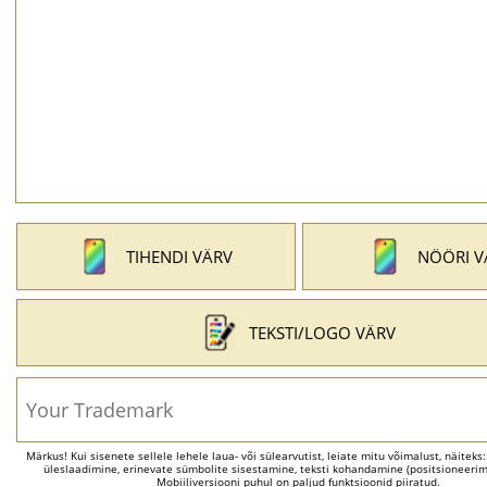
TIHENDI VÄRV
NÖÖRI V
TEKSTI/LOGO VÄRV
Märkus! Kui sisenete sellele lehele laua- või sülearvutist, leiate mitu võimalust, näiteks
üleslaadimine, erinevate sümbolite sisestamine, teksti kohandamine (positsioneerimi
Mobiiliversiooni puhul on paljud funktsioonid piiratud.