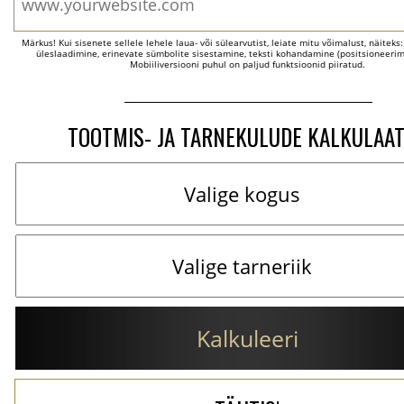
Märkus! Kui sisenete sellele lehele laua- või sülearvutist, leiate mitu võimalust, näiteks
üleslaadimine, erinevate sümbolite sisestamine, teksti kohandamine (positsioneerimi
Mobiiliversiooni puhul on paljud funktsioonid piiratud.
TOOTMIS- JA TARNEKULUDE KALKULAA
Kalkuleeri