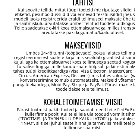
TÄHTIS!
Kui soovite tellida mitut tüüpi tooteid (nt: riputage sildid,
etiketid, pesuhooldussildid või erinevad tekstiilisildid jne), 
mudeli jaoks registreerida eraldi tellimused, maksate ühe 
ja saatmiskulu arvutatakse ümber tellitud toodete üldkogus
Teile saadetakse e-kiri koos ettemaksuarvega, milles transp
arvutatakse paki kogumahu/kaalu alusel.
MAKSEVIISID
Umbes 24-48 tunni (tööpäevade) jooksul alates tellim
registreerimisest saate e-kirja, mis sisaldab graafilist disaini
kujul, aga ka ettemaksuarvet koos tellimusega seotud kogu
turvalise lingiga, mille kaudu saate hõlpsalt ja kiiresti ma
tahes tüüpi krediitkaardiga (Visa, Visa Electron, MasterCard,
Cirrus, American Express, Discover), mis tahes valuutas (
konverteerimine toimub automaatselt). Makseid võtame 
pangaülekandega, MobilPay, Stripe ja PayPal. Pärast makse 
töödeldakse teie tellimust.
KOHALETOIMETAMISE VIISID
Pärast tootmist pakib tooted ja saadab need teile FedEx Ex
kullerfirma poolt. Kui te ei leia ülaltoodud vormilt sihtr
("TOOTMIS- JA TARNEKULUDE KALKULATOR") ja kuvatakse
"INFO", siis sel juhul saate hinna ja tarneviisi meili teel 
tellimuse saatmist.