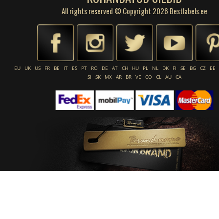
All rights reserved © Copyright 2026 Bestlabels.ee
EU
UK
US
FR
BE
IT
ES
PT
RO
DE
AT
CH
HU
PL
NL
DK
FI
SE
BG
CZ
EE
SI
SK
MX
AR
BR
VE
CO
CL
AU
CA