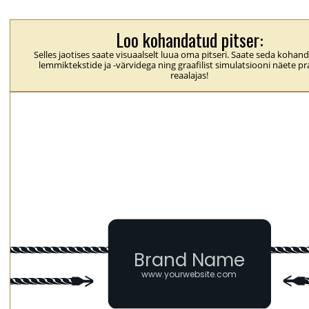
Loo kohandatud pitser:
Selles jaotises saate visuaalselt luua oma pitseri. Saate seda koha
lemmiktekstide ja -värvidega ning graafilist simulatsiooni näete pra
reaalajas!