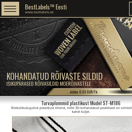
BestLabels™ Eesti
www.bestlabels.ee
KOHANDATUD RÕIVASTE SILDID
ISIKUPÄRASED RÕIVASILDID MOERÕIVASTELE
... alates 0,03 EUR/Tk.
Turvaplommid plastikust Mudel ST-M186
Ristkülikukujuline plastikust tihend, mille 3D-kohandatud pealdised on viimist
kahel küljel.