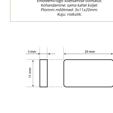
Embleemi/logo sisestamise võimalus.
Kohandamine: sama kahel küljel.
Plommi mõõtmed: 3x11x20mm.
Kuju: ristkülik.