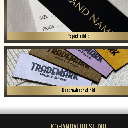
Papist sildid
Kunstnahast sildid
KOHANDATUD SILDID