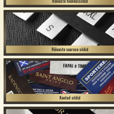
Rõivaste hooldussildid
Rõivaste suuruse sildid
Kootud sildid