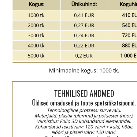
Kogus:
Ühikuhind:
Koguhi
1000 tk.
0,41 EUR
410 E
2000 tk.
0,27 EUR
540 E
3000 tk.
0,24 EUR
720 E
4000 tk.
0,22 EUR
880 E
5000 tk.
0,2 EUR
1 000 
Minimaalne kogus: 1000 tk.
TEHNILISED ANDMED
Üldised omadused ja toote spetsifikatsioonid.
Tehnoloogiline protsess: survevalu.
Materjalid: plastik (plommi) ja polüester (nöör).
Viimistlus: Folio 3D kohandatud elementidel.
Kohandatud tekstivärv: 120 värvi + kuld, hõbe.
Nööri ja pitseri värv: 120 värvi.