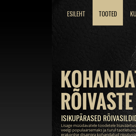
ESILEHT
TOOTED
KU
KOHANDA
RÕIVASTE 
ISIKUPÄRASED RÕIVASILDI
Lisage müüdavatele toodetele lisaväärtu
veelgi populaarsemaks ja turul taotletum
erakordse disainiga kohandatud riputussil