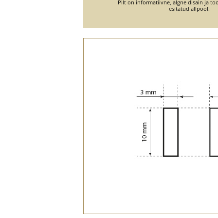
Pilt on informatiivne, algne disain ja 
esitatud allpool!