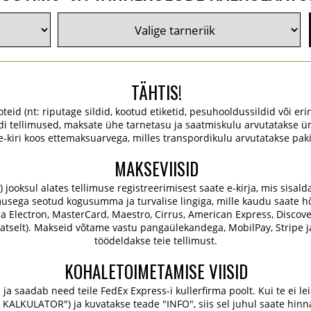
TÄHTIS!
oteid (nt: riputage sildid, kootud etiketid, pesuhooldussildid või erin
ldi tellimused, maksate ühe tarnetasu ja saatmiskulu arvutatakse ü
 e-kiri koos ettemaksuarvega, milles transpordikulu arvutatakse pa
MAKSEVIISID
oksul alates tellimuse registreerimisest saate e-kirja, mis sisaldab 
usega seotud kogusumma ja turvalise lingiga, mille kaudu saate hõl
isa Electron, MasterCard, Maestro, Cirrus, American Express, Discove
tselt). Makseid võtame vastu pangaülekandega, MobilPay, Stripe j
töödeldakse teie tellimust.
KOHALETOIMETAMISE VIISID
ja saadab need teile FedEx Express-i kullerfirma poolt. Kui te ei lei
KULATOR") ja kuvatakse teade "INFO", siis sel juhul saate hinna j