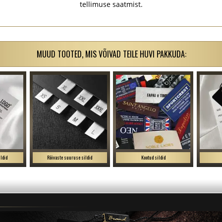
tellimuse saatmist.
MUUD TOOTED, MIS VÕIVAD TEILE HUVI PAKKUDA:
ldid
Rõivaste suuruse sildid
Kootud sildid