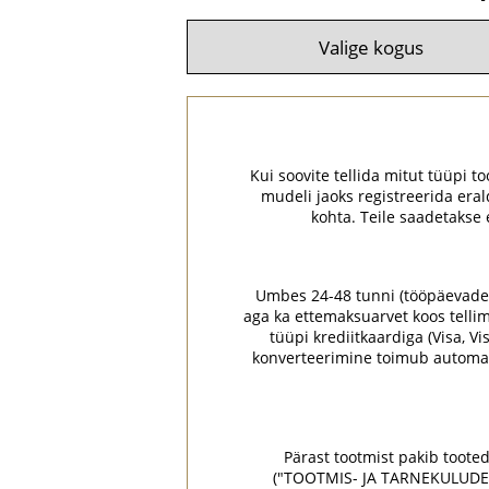
Kui soovite tellida mitut tüüpi to
mudeli jaoks registreerida era
kohta. Teile saadetakse
Umbes 24-48 tunni (tööpäevade) jo
aga ka ettemaksuarvet koos tellim
tüüpi krediitkaardiga (Visa, V
konverteerimine toimub automaa
Pärast tootmist pakib tooted 
("TOOTMIS- JA TARNEKULUDE KAL