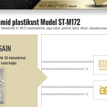
www.bestlabels.ee
BESTLABELS™ EESTI
Veebipood
mid plastikust Mudel ST-M172
tihendisildi ST-M172 moetoodetele, nagu riided, jalatsid, kotid, ehted, rõivaaksessuaa
SAIN
mille 3D-kohandatud
kahel küljel.