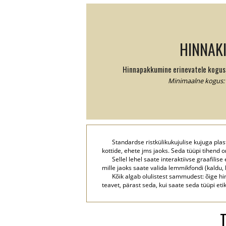
HINNAKI
Hinnapakkumine erinevatele kogust
Minimaalne kogus: 
Standardse ristkülikukujulise kujuga plast
kottide, ehete jms jaoks. Seda tüüpi tihend
Sellel lehel saate interaktiivse graafili
mille jaoks saate valida lemmikfondi (kaldu,
Kõik algab olulistest sammudest: õige hin
teavet, pärast seda, kui saate seda tüüpi eti