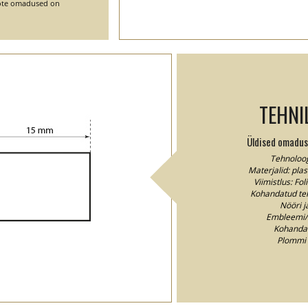
toote omadused on
TEHNI
Üldised omaduse
Tehnoloog
Materjalid: plas
Viimistlus: Fo
Kohandatud teks
Nööri ja
Embleemi/l
Kohandam
Plommi