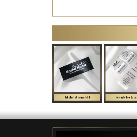
Tekstiilist nimesildid
Rõivaste hooldussi