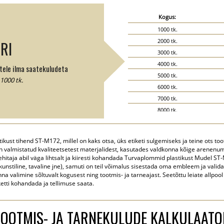
Kogus:
1000 tk.
2000 tk.
RI
3000 tk.
4000 tk.
ele ilma saatekuludeta
5000 tk.
1000 tk.
6000 tk.
7000 tk.
8000 tk.
9000 tk.
10000 tk.
ikust tihend ST-M172, millel on kaks otsa, üks etiketi sulgemiseks ja teine ots toot
15000 tk.
 on valmistatud kvaliteetsetest materjalidest, kasutades valdkonna kõige arenenu
20000 tk.
se ehitaja abil väga lihtsalt ja kiiresti kohandada Turvaplommid plastikust Mudel 
 kunstiline, tavaline jne), samuti on teil võimalus sisestada oma embleem ja vali
na valimine sõltuvalt kogusest ning tootmis- ja tarneajast. Seetõttu leiate allpool
ketti kohandada ja tellimuse saata.
TOOTMIS- JA TARNEKULUDE KALKULAATO