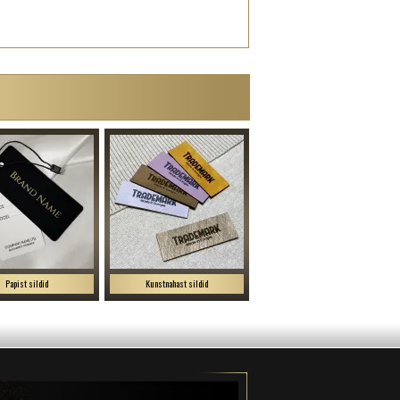
Papist sildid
Kunstnahast sildid