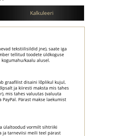
Kalkuleeri
evad tekstiilisildid jne), saate iga
mber tellitud toodete üldkoguse
ki kogumahu/kaalu alusel.
graafilist disaini lõplikul kujul,
psalt ja kiiresti maksta mis tahes
r), mis tahes valuutas (valuuta
a PayPal. Pärast makse laekumist
a ülaltoodud vormilt sihtriiki
a tarneviisi meili teel pärast