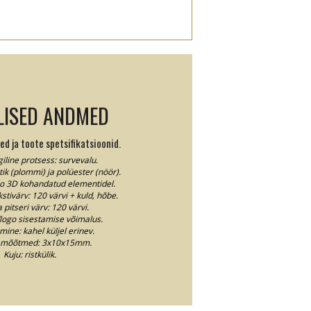
LISED ANDMED
d ja toote spetsifikatsioonid.
iline protsess: survevalu.
tik (plommi) ja polüester (nöör).
lio 3D kohandatud elementidel.
tivärv: 120 värvi + kuld, hõbe.
 pitseri värv: 120 värvi.
ogo sisestamise võimalus.
ine: kahel küljel erinev.
 mõõtmed: 3x10x15mm.
Kuju: ristkülik.