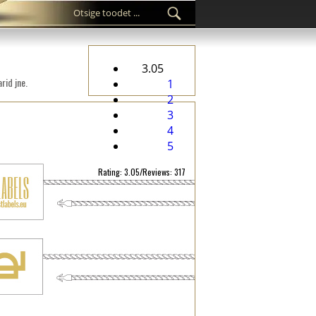
3.05
rid jne.
1
2
3
4
5
Rating: 3.05/Reviews: 317