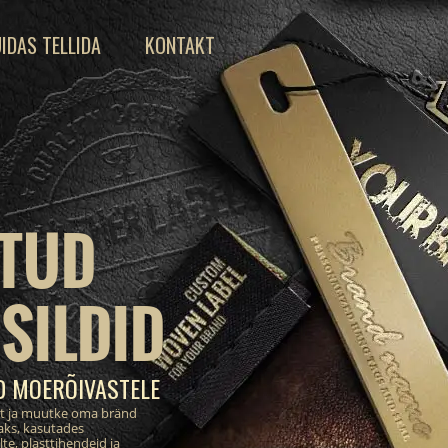
IDAS TELLIDA
KONTAKT
TUD
SILDID
D MOERÕIVASTELE
st ja muutke oma bränd
aks, kasutades
te, plasttihendeid ja