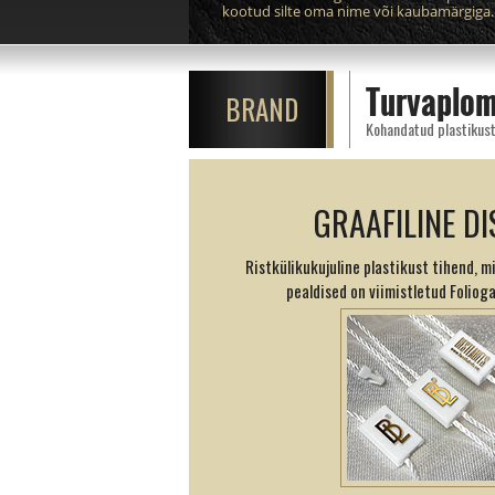
kootud silte oma nime või kaubamärgiga.
Turvaplom
BRAND
Kohandatud plastikust 
GRAAFILINE DI
Ristkülikukujuline plastikust tihend, 
pealdised on viimistletud Folioga 