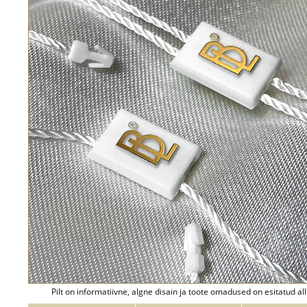
Pilt on informatiivne, algne disain ja toote omadused on esitatud all