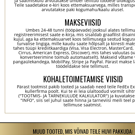
ja saatmiskulu arvutatakse ümber tellitud toodete üldkogus
Teile saadetakse e-kiri koos ettemaksuarvega, milles transp
arvutatakse paki kogumahu/kaalu alusel.
MAKSEVIISID
Umbes 24-48 tunni (tööpäevade) jooksul alates tellim
registreerimisest saate e-kirja, mis sisaldab graafilist disaini
kujul, aga ka ettemaksuarvet koos tellimusega seotud kogu
turvalise lingiga, mille kaudu saate hõlpsalt ja kiiresti ma
tahes tüüpi krediitkaardiga (Visa, Visa Electron, MasterCard,
Cirrus, American Express, Discover), mis tahes valuutas (
konverteerimine toimub automaatselt). Makseid võtame 
pangaülekandega, MobilPay, Stripe ja PayPal. Pärast makse 
töödeldakse teie tellimust.
KOHALETOIMETAMISE VIISID
Pärast tootmist pakib tooted ja saadab need teile FedEx Ex
kullerfirma poolt. Kui te ei leia ülaltoodud vormilt sihtr
("TOOTMIS- JA TARNEKULUDE KALKULATOR") ja kuvatakse
"INFO", siis sel juhul saate hinna ja tarneviisi meili teel 
tellimuse saatmist.
MUUD TOOTED, MIS VÕIVAD TEILE HUVI PAKKUDA: