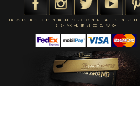
EU
UK
US
FR
BE
IT
ES
PT
RO
DE
AT
CH
HU
PL
NL
DK
FI
SE
BG
CZ
EE
SI
SK
MX
AR
BR
VE
CO
CL
AU
CA