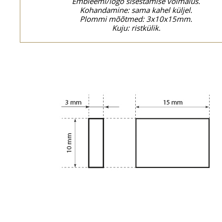
Embleemi/logo sisestamise võimalus.
Kohandamine: sama kahel küljel.
Plommi mõõtmed: 3x10x15mm.
Kuju: ristkülik.