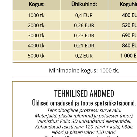
Kogus:
Ühikuhind:
Koguhi
1000 tk.
0,4 EUR
400 E
2000 tk.
0,26 EUR
520 E
3000 tk.
0,23 EUR
690 E
4000 tk.
0,21 EUR
840 E
5000 tk.
0,2 EUR
1 000 
Minimaalne kogus: 1000 tk.
TEHNILISED ANDMED
Üldised omadused ja toote spetsifikatsioonid.
Tehnoloogiline protsess: survevalu.
Materjalid: plastik (plommi) ja polüester (nöör).
Viimistlus: Folio 3D kohandatud elementidel.
Kohandatud tekstivärv: 120 värvi + kuld, hõbe.
Nööri ja pitseri värv: 120 värvi.