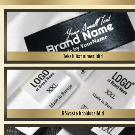
Tekstiilist nimesildid
Rõivaste hooldussildid