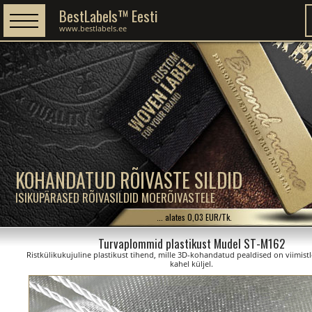
BestLabels™ Eesti
www.bestlabels.ee
KOHANDATUD RÕIVASTE SILDID
ISIKUPÄRASED RÕIVASILDID MOERÕIVASTELE
... alates 0,03 EUR/Tk.
Turvaplommid plastikust Mudel ST-M162
Ristkülikukujuline plastikust tihend, mille 3D-kohandatud pealdised on viimist
kahel küljel.