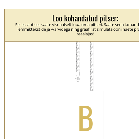
Loo kohandatud pitser:
Selles jaotises saate visuaalselt luua oma pitseri. Saate seda koha
lemmiktekstide ja -värvidega ning graafilist simulatsiooni näete pra
reaalajas!