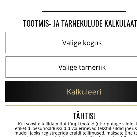
TOOTMIS- JA TARNEKULUDE KALKULAA
Kalkuleeri
TÄHTIS!
Kui soovite tellida mitut tüüpi tooteid (nt: riputage sildid,
etiketid, pesuhooldussildid või erinevad tekstiilisildid jne), 
mudeli jaoks registreerida eraldi tellimused, maksate ühe 