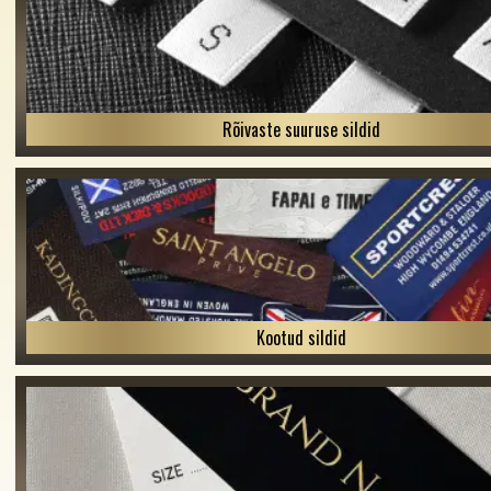
Rõivaste suuruse sildid
Kootud sildid