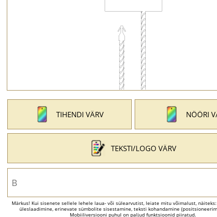
TIHENDI VÄRV
NÖÖRI V
TEKSTI/LOGO VÄRV
Märkus! Kui sisenete sellele lehele laua- või sülearvutist, leiate mitu võimalust, näiteks
üleslaadimine, erinevate sümbolite sisestamine, teksti kohandamine (positsioneerimi
Mobiiliversiooni puhul on paljud funktsioonid piiratud.