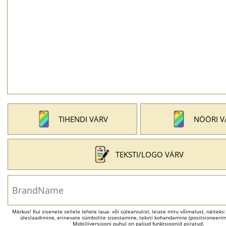
TIHENDI VÄRV
NÖÖRI V
TEKSTI/LOGO VÄRV
Märkus! Kui sisenete sellele lehele laua- või sülearvutist, leiate mitu võimalust, näiteks
üleslaadimine, erinevate sümbolite sisestamine, teksti kohandamine (positsioneerimi
Mobiiliversiooni puhul on paljud funktsioonid piiratud.