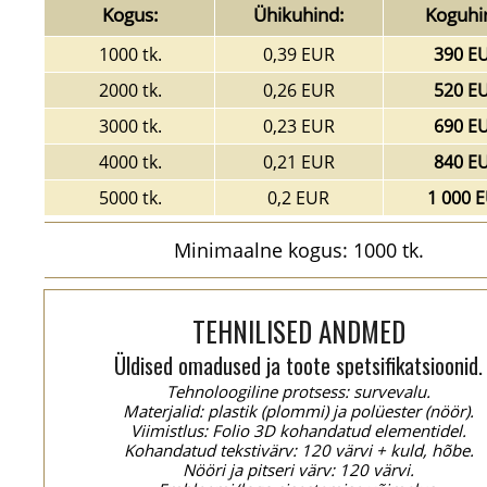
Kogus:
Ühikuhind:
Koguhi
1000 tk.
0,39 EUR
390 E
2000 tk.
0,26 EUR
520 E
3000 tk.
0,23 EUR
690 E
4000 tk.
0,21 EUR
840 E
5000 tk.
0,2 EUR
1 000 
Minimaalne kogus: 1000 tk.
TEHNILISED ANDMED
Üldised omadused ja toote spetsifikatsioonid.
Tehnoloogiline protsess: survevalu.
Materjalid: plastik (plommi) ja polüester (nöör).
Viimistlus: Folio 3D kohandatud elementidel.
Kohandatud tekstivärv: 120 värvi + kuld, hõbe.
Nööri ja pitseri värv: 120 värvi.