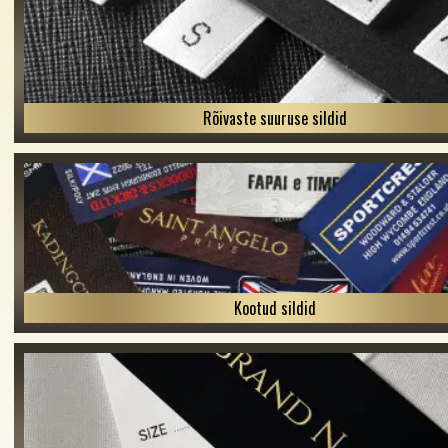
Rõivaste suuruse sildid
Kootud sildid