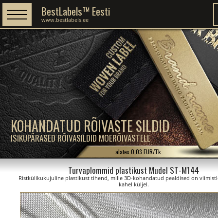
BestLabels™ Eesti
www.bestlabels.ee
KOHANDATUD RÕIVASTE SILDID
ISIKUPÄRASED RÕIVASILDID MOERÕIVASTELE
... alates 0,03 EUR/Tk.
Turvaplommid plastikust Mudel ST-M144
Ristkülikukujuline plastikust tihend, mille 3D-kohandatud pealdised on viimist
kahel küljel.