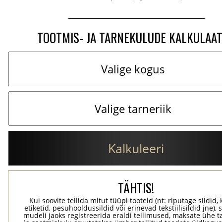
TOOTMIS- JA TARNEKULUDE KALKULAA
Kalkuleeri
TÄHTIS!
Kui soovite tellida mitut tüüpi tooteid (nt: riputage sildid,
etiketid, pesuhooldussildid või erinevad tekstiilisildid jne), 
mudeli jaoks registreerida eraldi tellimused, maksate ühe 