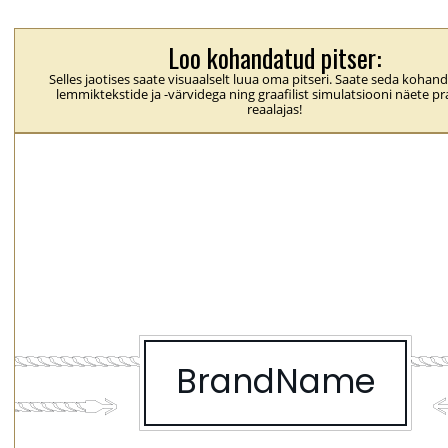
Loo kohandatud pitser:
Selles jaotises saate visuaalselt luua oma pitseri. Saate seda koha
lemmiktekstide ja -värvidega ning graafilist simulatsiooni näete pra
reaalajas!