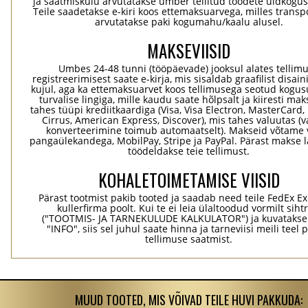
ja saatmiskulu arvutatakse ümber tellitud toodete üldkogus
Teile saadetakse e-kiri koos ettemaksuarvega, milles transp
arvutatakse paki kogumahu/kaalu alusel.
MAKSEVIISID
Umbes 24-48 tunni (tööpäevade) jooksul alates tellim
registreerimisest saate e-kirja, mis sisaldab graafilist disaini
kujul, aga ka ettemaksuarvet koos tellimusega seotud kogu
turvalise lingiga, mille kaudu saate hõlpsalt ja kiiresti ma
tahes tüüpi krediitkaardiga (Visa, Visa Electron, MasterCard,
Cirrus, American Express, Discover), mis tahes valuutas (
konverteerimine toimub automaatselt). Makseid võtame 
pangaülekandega, MobilPay, Stripe ja PayPal. Pärast makse 
töödeldakse teie tellimust.
KOHALETOIMETAMISE VIISID
Pärast tootmist pakib tooted ja saadab need teile FedEx Ex
kullerfirma poolt. Kui te ei leia ülaltoodud vormilt sihtr
("TOOTMIS- JA TARNEKULUDE KALKULATOR") ja kuvatakse
"INFO", siis sel juhul saate hinna ja tarneviisi meili teel 
tellimuse saatmist.
MUUD TOOTED, MIS VÕIVAD TEILE HUVI PAKKUDA: