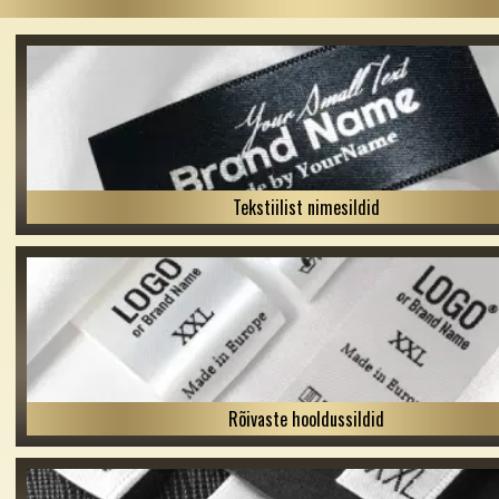
Tekstiilist nimesildid
Rõivaste hooldussildid