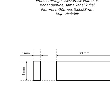
Embleemi/logo sisestamise võimalus.
Kohandamine: sama kahel küljel.
Plommi mõõtmed: 3x8x23mm.
Kuju: ristkülik.