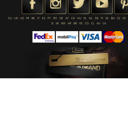
EU
UK
US
FR
BE
IT
ES
PT
RO
DE
AT
CH
HU
PL
NL
DK
FI
SE
BG
CZ
EE
SI
SK
MX
AR
BR
VE
CO
CL
AU
CA