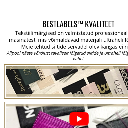
BESTLABELS™ KVALITEET
Tekstiilimärgised on valmistatud professionaal
masinatest, mis võimaldavad materjali ultraheli l
Meie tehtud siltide servadel olev kangas ei r
Allpool näete võrdlust tavaliselt lõigatud siltide ja ultraheli lõi
vahel.