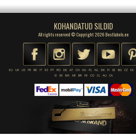
KOHANDATUD SILDID
All rights reserved © Copyright 2026 Bestlabels.ee
EU
UK
US
FR
BE
IT
ES
PT
RO
DE
AT
CH
HU
PL
NL
DK
FI
SE
BG
CZ
EE
SI
SK
MX
AR
BR
VE
CO
CL
AU
CA