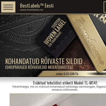
BestLabels™ Eesti
www.bestlabels.ee
KOHANDATUD RÕIVASTE SILDID
ISIKUPÄRASED RÕIVASILDID MOERÕIVASTELE
... alates 0,03 EUR/Tk.
Trükitud tekstiilist etikett Mudel TL-M141
Tekstiilmärgis, mis on trükitud kohandatud tekstidega satiinkangale, lõigatud
esitatud mõõtmetele.