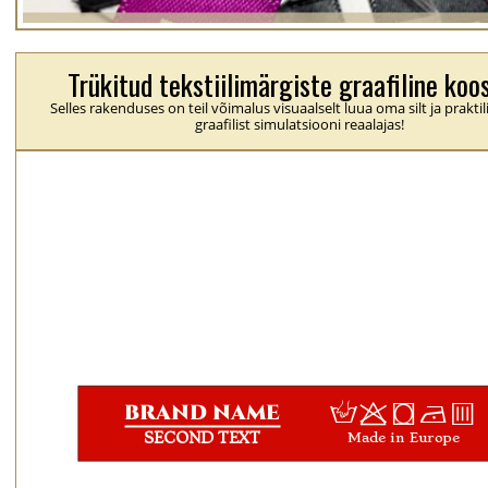
Trükitud tekstiilimärgiste graafiline koo
Selles rakenduses on teil võimalus visuaalselt luua oma silt ja praktil
graafilist simulatsiooni reaalajas!
H
p
j
N
b