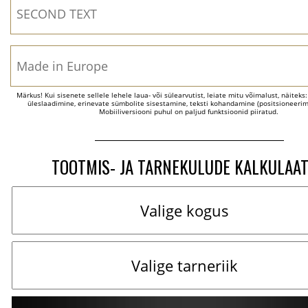
Märkus! Kui sisenete sellele lehele laua- või sülearvutist, leiate mitu võimalust, näiteks
üleslaadimine, erinevate sümbolite sisestamine, teksti kohandamine (positsioneerimi
Mobiiliversiooni puhul on paljud funktsioonid piiratud.
TOOTMIS- JA TARNEKULUDE KALKULAA