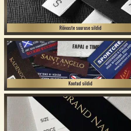
Rõivaste suuruse sildid
Kootud sildid