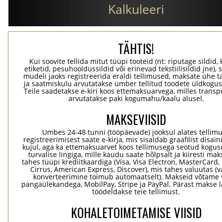
Kalkuleeri
TÄHTIS!
Kui soovite tellida mitut tüüpi tooteid (nt: riputage sildid,
etiketid, pesuhooldussildid või erinevad tekstiilisildid jne), 
mudeli jaoks registreerida eraldi tellimused, maksate ühe 
ja saatmiskulu arvutatakse ümber tellitud toodete üldkogus
Teile saadetakse e-kiri koos ettemaksuarvega, milles transp
arvutatakse paki kogumahu/kaalu alusel.
MAKSEVIISID
Umbes 24-48 tunni (tööpäevade) jooksul alates tellim
registreerimisest saate e-kirja, mis sisaldab graafilist disaini
kujul, aga ka ettemaksuarvet koos tellimusega seotud kogu
turvalise lingiga, mille kaudu saate hõlpsalt ja kiiresti ma
tahes tüüpi krediitkaardiga (Visa, Visa Electron, MasterCard,
Cirrus, American Express, Discover), mis tahes valuutas (
konverteerimine toimub automaatselt). Makseid võtame 
pangaülekandega, MobilPay, Stripe ja PayPal. Pärast makse 
töödeldakse teie tellimust.
KOHALETOIMETAMISE VIISID