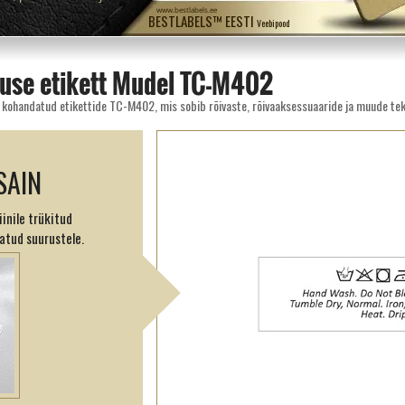
www.bestlabels.ee
BESTLABELS™ EESTI
Veebipood
use etikett Mudel TC-M402
d kohandatud etikettide TC-M402, mis sobib rõivaste, rõivaaksessuaaride ja muude teks
SAIN
inile trükitud
atud suurustele.