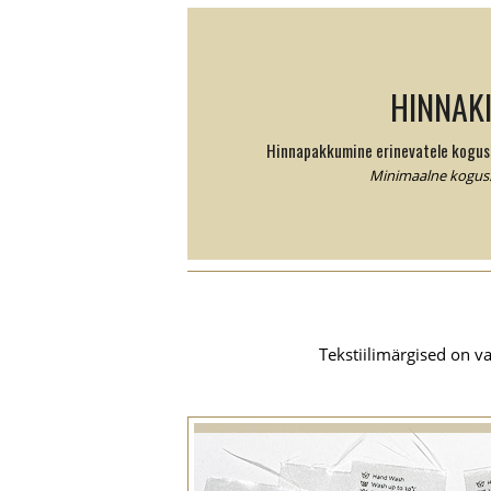
HINNAKI
Hinnapakkumine erinevatele kogust
Minimaalne kogus: 
Tekstiilimärgised on v