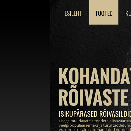
ESILEHT
TOOTED
KU
KOHANDA
RÕIVASTE 
ISIKUPÄRASED RÕIVASILDI
Lisage müüdavatele toodetele lisaväärtu
veelgi populaarsemaks ja turul taotletum
erakordse disainiga kohandatud riputussil