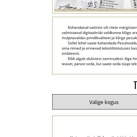
Kohandatud satiinist silt riiete märgist
valmistatud digitaaltrüki valdkonna kõige are
muljetavaldav prindikvaliteet ja kõrge pesuk
Sellel lehel saate kohandada Pesuhoolduse
oma nimed ja erinevad tekstiilitööstuses kas
embleemi.
Kõik algab olulistest sammudest: õige hin
teavet, pärast seda, kui saate seda tüüpi tek