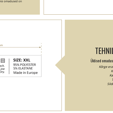
toote omadused on
TEHNI
Üldised omaduse
Kõrge era
K
Ka
T
Sild