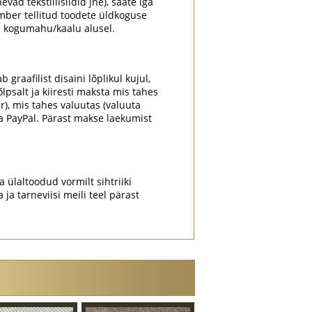
evad tekstiilisildid jne), saate iga
mber tellitud toodete üldkoguse
ki kogumahu/kaalu alusel.
graafilist disaini lõplikul kujul,
psalt ja kiiresti maksta mis tahes
r), mis tahes valuutas (valuuta
a PayPal. Pärast makse laekumist
a ülaltoodud vormilt sihtriiki
a tarneviisi meili teel pärast