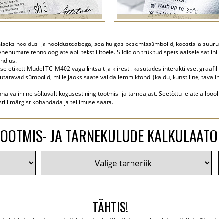
amiseks hooldus- ja hooldusteabega, sealhulgas pesemissümbolid, koostis ja suurus
nenumate tehnoloogiate abil tekstiilitoele. Sildid on trükitud spetsiaalsele satiin
indlus.
 etikett Mudel TC-M402 väga lihtsalt ja kiiresti, kasutades interaktiivset graafili
utatavad sümbolid, mille jaoks saate valida lemmikfondi (kaldu, kunstiline, tavali
na valimine sõltuvalt kogusest ning tootmis- ja tarneajast. Seetõttu leiate allpool
stiilimärgist kohandada ja tellimuse saata.
TOOTMIS- JA TARNEKULUDE KALKULAATO
TÄHTIS!