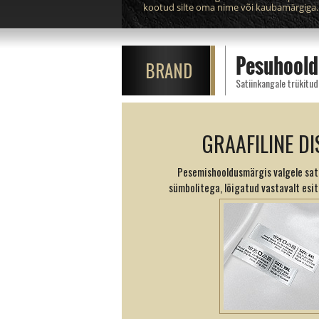
kootud silte oma nime või kaubamärgiga.
Pesuhoold
BRAND
Satiinkangale trükitu
GRAAFILINE DI
Pesemishooldusmärgis valgele sati
sümbolitega, lõigatud vastavalt esit