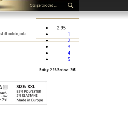
2.95
tiiltoodete jaoks.
1
2
3
4
5
Rating: 2.95/Reviews: 295