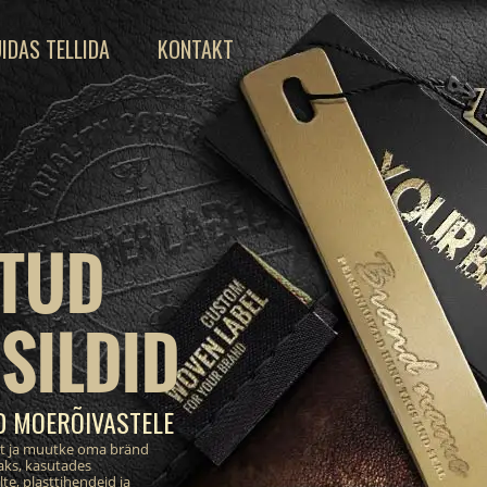
IDAS TELLIDA
KONTAKT
TUD
SILDID
D MOERÕIVASTELE
st ja muutke oma bränd
aks, kasutades
te, plasttihendeid ja