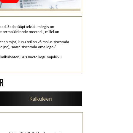
ed. Seda tüüpi tekstiilimärgis on
ile termoülekande meetodil, millel on
st ehitajat, kuhu teil on võimalus sisestada
ne jne), saate sisestada oma logo /
 kalkulaatori, kus näete kogu vajalikku
R
Kalkuleeri