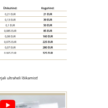
Ühikuhind:
Koguhind:
0,21 EUR
21 EUR
0,13 EUR
39 EUR
0,1 EUR
50 EUR
0,085 EUR
85 EUR
0,08 EUR
160 EUR
0,075 EUR
225 EUR
0,07 EUR
280 EUR
0,065 EUR
325 EUR
0,06 EUR
360 EUR
0,055 EUR
385 EUR
0,05 EUR
400 EUR
0,045 EUR
405 EUR
li ultraheli lõikamist!
0,044 EUR
440 EUR
0,04 EUR
600 EUR
0,035 EUR
700 EUR