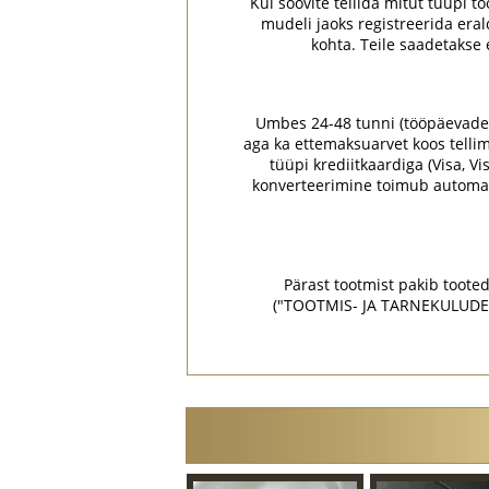
Kui soovite tellida mitut tüüpi to
mudeli jaoks registreerida era
kohta. Teile saadetakse
Umbes 24-48 tunni (tööpäevade) jo
aga ka ettemaksuarvet koos tellim
tüüpi krediitkaardiga (Visa, V
konverteerimine toimub automaa
Pärast tootmist pakib tooted 
("TOOTMIS- JA TARNEKULUDE KAL