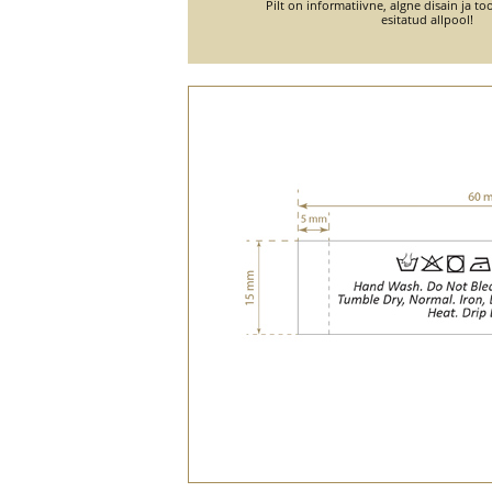
Pilt on informatiivne, algne disain ja 
esitatud allpool!