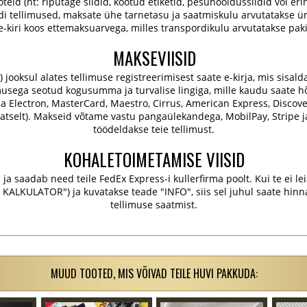
oteid (nt: riputage sildid, kootud etiketid, pesuhooldussildid või erin
ldi tellimused, maksate ühe tarnetasu ja saatmiskulu arvutatakse ü
 e-kiri koos ettemaksuarvega, milles transpordikulu arvutatakse pa
MAKSEVIISID
oksul alates tellimuse registreerimisest saate e-kirja, mis sisaldab 
usega seotud kogusumma ja turvalise lingiga, mille kaudu saate hõl
isa Electron, MasterCard, Maestro, Cirrus, American Express, Discove
tselt). Makseid võtame vastu pangaülekandega, MobilPay, Stripe j
töödeldakse teie tellimust.
KOHALETOIMETAMISE VIISID
ja saadab need teile FedEx Express-i kullerfirma poolt. Kui te ei lei
KULATOR") ja kuvatakse teade "INFO", siis sel juhul saate hinna j
tellimuse saatmist.
MUUD TOOTED, MIS VÕIVAD TEILE HUVI PAKKUDA: