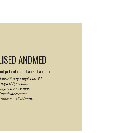
LISED ANDMED
d ja toote spetsifikatsioonid.
ldusvõimega digitaaltrükk
anga tüüp: satiin.
nga värvus: valge.
eksti värv: must.
i suurus - 15x60mm.