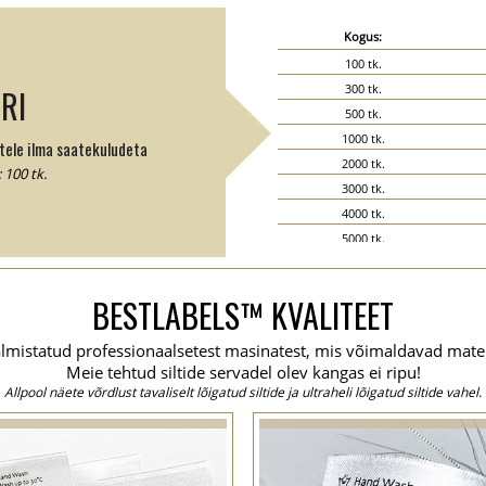
Kogus:
100 tk.
300 tk.
RI
500 tk.
1000 tk.
ele ilma saatekuludeta
2000 tk.
100 tk.
3000 tk.
4000 tk.
5000 tk.
6000 tk.
7000 tk.
BESTLABELS™ KVALITEET
8000 tk.
9000 tk.
almistatud professionaalsetest masinatest, mis võimaldavad materja
10000 tk.
Meie tehtud siltide servadel olev kangas ei ripu!
15000 tk.
Allpool näete võrdlust tavaliselt lõigatud siltide ja ultraheli lõigatud siltide vahel.
20000 tk.