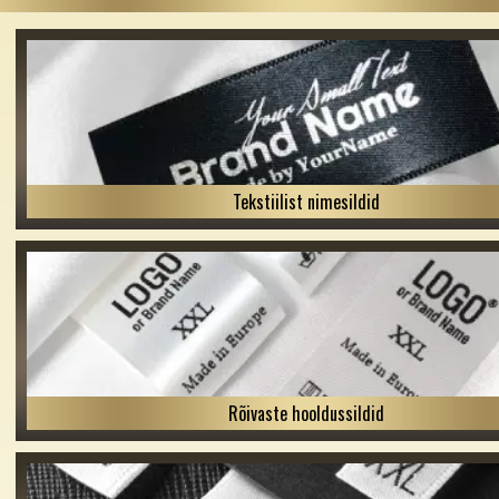
Tekstiilist nimesildid
Rõivaste hooldussildid