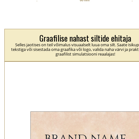
Graafilise nahast siltide ehitaja
Selles jaotises on teil võimalus visuaalselt luua oma silt. Saate isik
tekstiga või sisestada oma graafika või logo, valida naha värvi ja prakti
graafilist simulatsiooni reaalajas!