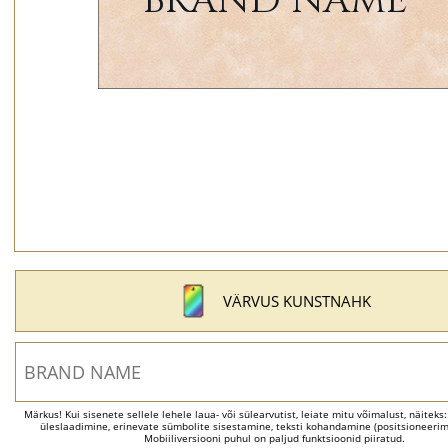
VÄRVUS KUNSTNAHK
Märkus! Kui sisenete sellele lehele laua- või sülearvutist, leiate mitu võimalust, näiteks
üleslaadimine, erinevate sümbolite sisestamine, teksti kohandamine (positsioneerimi
Mobiiliversiooni puhul on paljud funktsioonid piiratud.