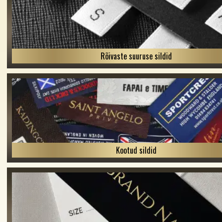
Rõivaste suuruse sildid
Kootud sildid