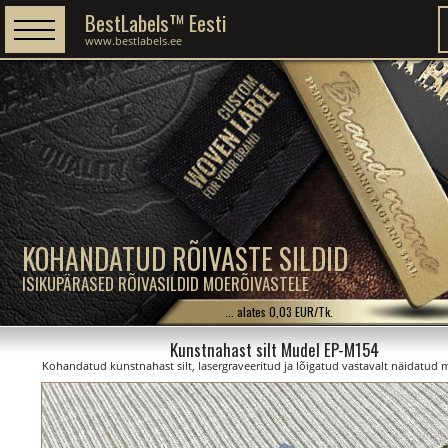
BestLabels™ Eesti
www.bestlabels.ee
KOHANDATUD RÕIVASTE SILDID
ISIKUPÄRASED RÕIVASILDID MOERÕIVASTELE
... alates 0,03 EUR/Tk.
Kunstnahast silt Mudel EP-M154
Kohandatud kunstnahast silt, lasergraveeritud ja lõigatud vastavalt näidatud