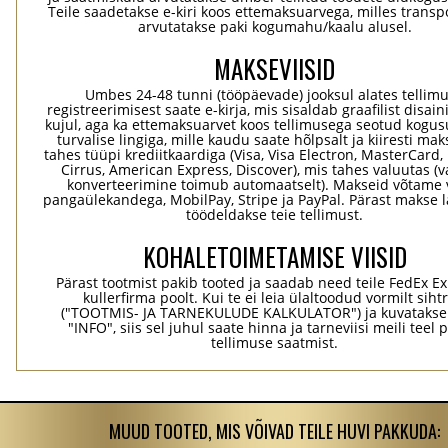
Teile saadetakse e-kiri koos ettemaksuarvega, milles transp
arvutatakse paki kogumahu/kaalu alusel.
MAKSEVIISID
Umbes 24-48 tunni (tööpäevade) jooksul alates tellim
registreerimisest saate e-kirja, mis sisaldab graafilist disaini
kujul, aga ka ettemaksuarvet koos tellimusega seotud kogu
turvalise lingiga, mille kaudu saate hõlpsalt ja kiiresti ma
tahes tüüpi krediitkaardiga (Visa, Visa Electron, MasterCard,
Cirrus, American Express, Discover), mis tahes valuutas (
konverteerimine toimub automaatselt). Makseid võtame 
pangaülekandega, MobilPay, Stripe ja PayPal. Pärast makse 
töödeldakse teie tellimust.
KOHALETOIMETAMISE VIISID
Pärast tootmist pakib tooted ja saadab need teile FedEx Ex
kullerfirma poolt. Kui te ei leia ülaltoodud vormilt sihtr
("TOOTMIS- JA TARNEKULUDE KALKULATOR") ja kuvatakse
"INFO", siis sel juhul saate hinna ja tarneviisi meili teel 
tellimuse saatmist.
MUUD TOOTED, MIS VÕIVAD TEILE HUVI PAKKUDA: