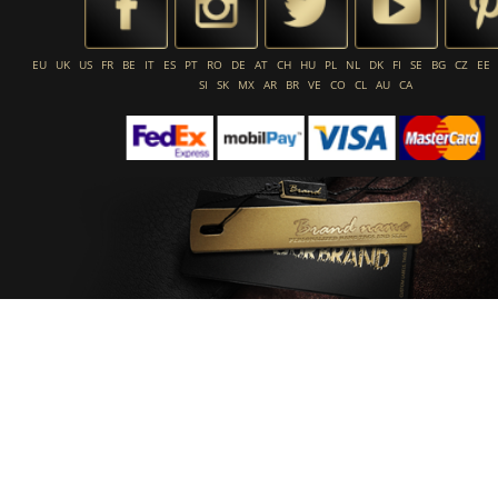
EU
UK
US
FR
BE
IT
ES
PT
RO
DE
AT
CH
HU
PL
NL
DK
FI
SE
BG
CZ
EE
SI
SK
MX
AR
BR
VE
CO
CL
AU
CA