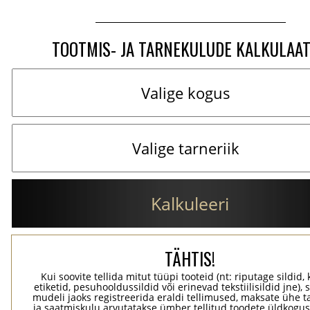
TOOTMIS- JA TARNEKULUDE KALKULAA
Kalkuleeri
TÄHTIS!
Kui soovite tellida mitut tüüpi tooteid (nt: riputage sildid,
etiketid, pesuhooldussildid või erinevad tekstiilisildid jne), 
mudeli jaoks registreerida eraldi tellimused, maksate ühe 
ja saatmiskulu arvutatakse ümber tellitud toodete üldkogus