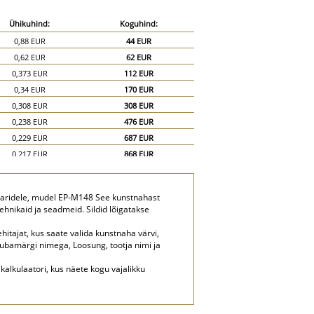
Ühikuhind:
Koguhind:
0,88 EUR
44 EUR
0,62 EUR
62 EUR
0,373 EUR
112 EUR
0,34 EUR
170 EUR
0,308 EUR
308 EUR
0,238 EUR
476 EUR
0,229 EUR
687 EUR
0,217 EUR
868 EUR
0,215 EUR
1 075 EUR
uaaridele, mudel EP-M148 See kunstnahast
ehnikaid ja seadmeid. Sildid lõigatakse
hitajat, kus saate valida kunstnaha värvi,
ubamärgi nimega, Loosung, tootja nimi ja
 kalkulaatori, kus näete kogu vajalikku