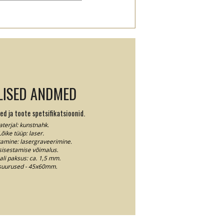
LISED ANDMED
d ja toote spetsifikatsioonid.
terjal: kunstnahk.
Lõike tüüp: laser.
tamine: lasergraveerimine.
sisestamise võimalus.
ali paksus: ca. 1,5 mm.
 suurused - 45x60mm.