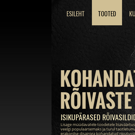
ESILEHT
TOOTED
KU
KOHANDA
RÕIVASTE 
ISIKUPÄRASED RÕIVASILDI
Lisage müüdavatele toodetele lisaväärtu
veelgi populaarsemaks ja turul taotletum
erakordse disainiga kohandatud riputussil