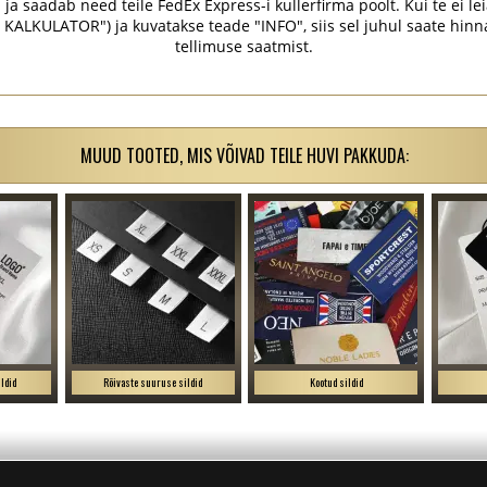
ja saadab need teile FedEx Express-i kullerfirma poolt. Kui te ei lei
KULATOR") ja kuvatakse teade "INFO", siis sel juhul saate hinna j
tellimuse saatmist.
MUUD TOOTED, MIS VÕIVAD TEILE HUVI PAKKUDA:
ldid
Rõivaste suuruse sildid
Kootud sildid