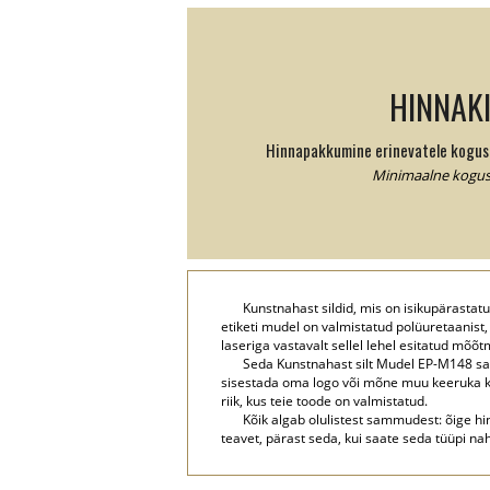
HINNAKI
Hinnapakkumine erinevatele kogust
Minimaalne kogus:
Kunstnahast sildid, mis on isikupärasta
etiketi mudel on valmistatud polüuretaanist,
laseriga vastavalt sellel lehel esitatud mõ
Seda Kunstnahast silt Mudel EP-M148 saab
sisestada oma logo või mõne muu keeruka ku
riik, kus teie toode on valmistatud.
Kõik algab olulistest sammudest: õige hin
teavet, pärast seda, kui saate seda tüüpi nah