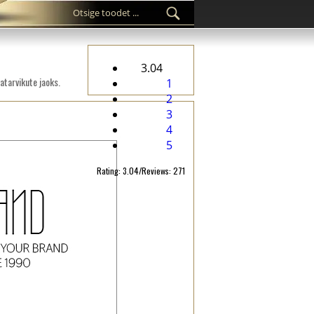
3.04
atarvikute jaoks.
1
2
3
4
5
Rating: 3.04/Reviews: 271