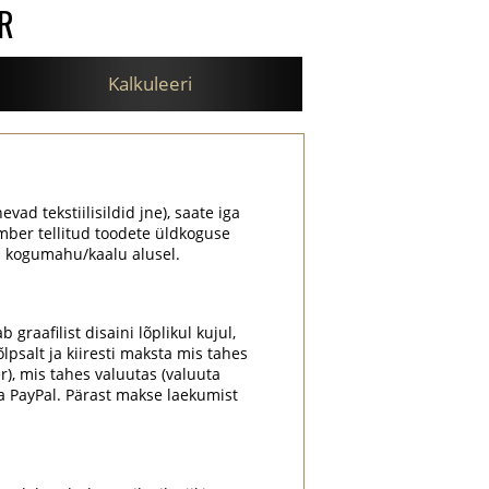
R
Kalkuleeri
evad tekstiilisildid jne), saate iga
mber tellitud toodete üldkoguse
ki kogumahu/kaalu alusel.
graafilist disaini lõplikul kujul,
psalt ja kiiresti maksta mis tahes
r), mis tahes valuutas (valuuta
a PayPal. Pärast makse laekumist