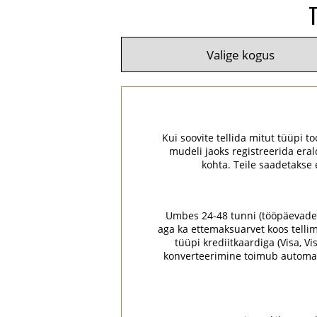
Kui soovite tellida mitut tüüpi to
mudeli jaoks registreerida era
kohta. Teile saadetakse
Umbes 24-48 tunni (tööpäevade) jo
aga ka ettemaksuarvet koos tellim
tüüpi krediitkaardiga (Visa, V
konverteerimine toimub automaa