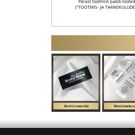
Pärast tootmist pakib tooted 
("TOOTMIS- JA TARNEKULUDE KAL
Tekstiilist nimesildid
Rõivaste hooldussi