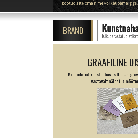
kootud silte oma nime või kaubamärgiga.
Kunstnaha
BRAND
Isikupärastatud etiket
GRAAFILINE DI
Kohandatud kunstnahast silt, lasergrav
vastavalt näidatud mõõtm