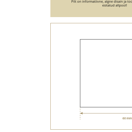
Pilt on informatiivne, algne disain ja 
esitatud allpool!