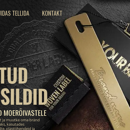
IDAS TELLIDA
KONTAKT
TUD
SILDID
D MOERÕIVASTELE
st ja muutke oma bränd
aks, kasutades
te, plasttihendeid ja