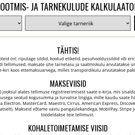
TOOTMIS- JA TARNEKULUDE KALKULAATO
TÄHTIS!
oteid (nt: riputage sildid, kootud etiketid, pesuhooldussildid või erin
ldi tellimused, maksate ühe tarnetasu ja saatmiskulu arvutatakse ü
 e-kiri koos ettemaksuarvega, milles transpordikulu arvutatakse pa
MAKSEVIISID
oksul alates tellimuse registreerimisest saate e-kirja, mis sisaldab 
usega seotud kogusumma ja turvalise lingiga, mille kaudu saate hõl
isa Electron, MasterCard, Maestro, Cirrus, American Express, Discove
tselt). Makseid võtame vastu pangaülekandega, MobilPay, Stripe j
töödeldakse teie tellimust.
KOHALETOIMETAMISE VIISID