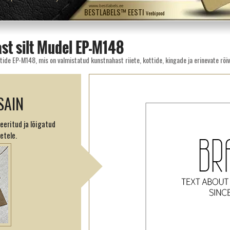
www.bestlabels.ee
BESTLABELS™ EESTI
Veebipood
st silt Mudel EP-M148
tide EP-M148, mis on valmistatud kunstnahast riiete, kottide, kingade ja erinevate rõiv
SAIN
eeritud ja lõigatud
etele.