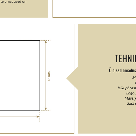
toote omadused on
TEHNI
Üldised omaduse
Ma
Isikupäras
Logo 
Materj
Sildi