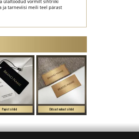
a ülaltoodud vormilt sihtriiki
a tarneviisi meili teel pärast
Papist sildid
Ehtsast nahast sildid