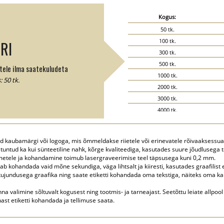
Kogus:
50 tk.
100 tk.
RI
300 tk.
500 tk.
ele ilma saatekuludeta
1000 tk.
 50 tk.
2000 tk.
3000 tk.
4000 tk.
5000 tk.
tud kaubamärgi või logoga, mis õmmeldakse riietele või erinevatele rõivaaksess
 tuntud ka kui sünteetiline nahk, kõrge kvaliteediga, kasutades suure jõudlusega t
õtmetele ja kohandamine toimub lasergraveerimise teel täpsusega kuni 0,2 mm.
 kohandada vaid mõne sekundiga, väga lihtsalt ja kiiresti, kasutades graafilist e
jundusega graafika ning saate etiketti kohandada oma tekstiga, näiteks oma ka
na valimine sõltuvalt kogusest ning tootmis- ja tarneajast. Seetõttu leiate allpool
ast etiketti kohandada ja tellimuse saata.