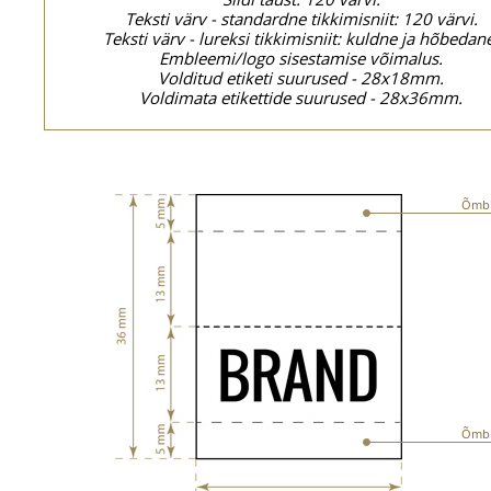
Teksti värv - standardne tikkimisniit: 120 värvi.
Teksti värv - lureksi tikkimisniit: kuldne ja hõbedan
Embleemi/logo sisestamise võimalus.
Volditud etiketi suurused - 28x18mm.
Voldimata etikettide suurused - 28x36mm.
Õmbl
Õmbl