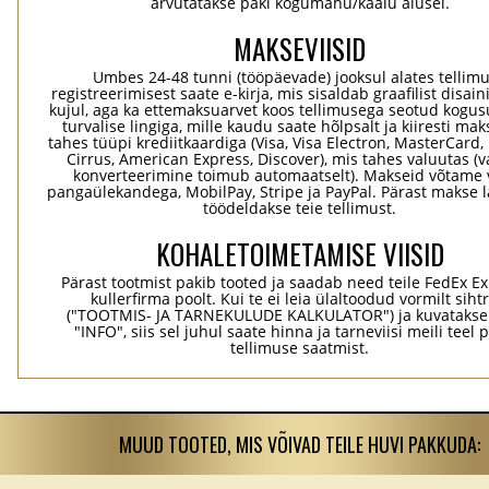
arvutatakse paki kogumahu/kaalu alusel.
MAKSEVIISID
Umbes 24-48 tunni (tööpäevade) jooksul alates tellim
registreerimisest saate e-kirja, mis sisaldab graafilist disaini
kujul, aga ka ettemaksuarvet koos tellimusega seotud kogu
turvalise lingiga, mille kaudu saate hõlpsalt ja kiiresti ma
tahes tüüpi krediitkaardiga (Visa, Visa Electron, MasterCard,
Cirrus, American Express, Discover), mis tahes valuutas (
konverteerimine toimub automaatselt). Makseid võtame 
pangaülekandega, MobilPay, Stripe ja PayPal. Pärast makse 
töödeldakse teie tellimust.
KOHALETOIMETAMISE VIISID
Pärast tootmist pakib tooted ja saadab need teile FedEx Ex
kullerfirma poolt. Kui te ei leia ülaltoodud vormilt sihtr
("TOOTMIS- JA TARNEKULUDE KALKULATOR") ja kuvatakse
"INFO", siis sel juhul saate hinna ja tarneviisi meili teel 
tellimuse saatmist.
MUUD TOOTED, MIS VÕIVAD TEILE HUVI PAKKUDA: