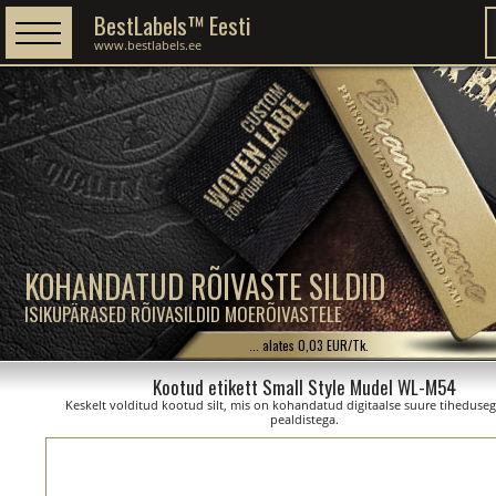
BestLabels™ Eesti
www.bestlabels.ee
KOHANDATUD RÕIVASTE SILDID
ISIKUPÄRASED RÕIVASILDID MOERÕIVASTELE
... alates 0,03 EUR/Tk.
Kootud etikett Small Style Mudel WL-M54
Keskelt volditud kootud silt, mis on kohandatud digitaalse suure tiheduseg
pealdistega.