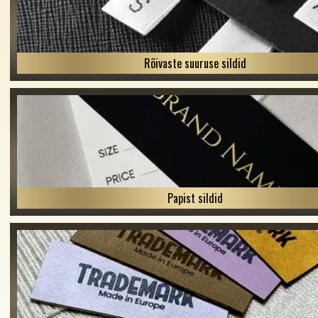
Rõivaste suuruse sildid
Papist sildid