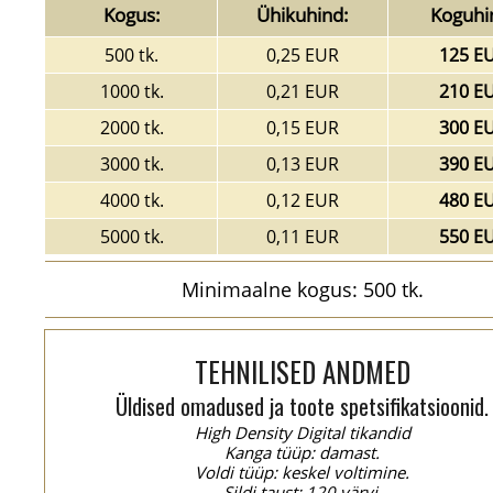
Kogus:
Ühikuhind:
Koguhi
500 tk.
0,25 EUR
125 E
1000 tk.
0,21 EUR
210 E
2000 tk.
0,15 EUR
300 E
3000 tk.
0,13 EUR
390 E
4000 tk.
0,12 EUR
480 E
5000 tk.
0,11 EUR
550 E
Minimaalne kogus: 500 tk.
TEHNILISED ANDMED
Üldised omadused ja toote spetsifikatsioonid.
High Density Digital tikandid
Kanga tüüp: damast.
Voldi tüüp: keskel voltimine.
Sildi taust: 120 värvi.