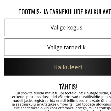
TOOTMIS- JA TARNEKULUDE KALKULAA
Kalkuleeri
TÄHTIS!
Kui soovite tellida mitut tüüpi tooteid (nt: riputage sildid,
etiketid, pesuhooldussildid või erinevad tekstiilisildid jne), 
mudeli jaoks registreerida eraldi tellimused, maksate ühe 
ja saatmiskulu arvutatakse ümber tellitud toodete üldkogus
Teile saadetakse e-kiri koos ettemaksuarvega, milles transp