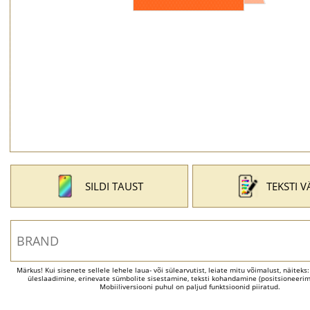
SILDI TAUST
TEKSTI V
Märkus! Kui sisenete sellele lehele laua- või sülearvutist, leiate mitu võimalust, näiteks
üleslaadimine, erinevate sümbolite sisestamine, teksti kohandamine (positsioneerimi
Mobiiliversiooni puhul on paljud funktsioonid piiratud.