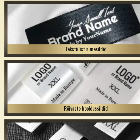
Tekstiilist nimesildid
Rõivaste hooldussildid