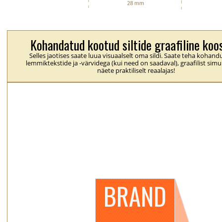
Kohandatud kootud siltide graafiline koo
Selles jaotises saate luua visuaalselt oma sildi. Saate teha kohan
lemmiktekstide ja -värvidega (kui need on saadaval), graafilist simu
näete praktiliselt reaalajas!