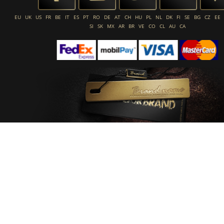
EU
UK
US
FR
BE
IT
ES
PT
RO
DE
AT
CH
HU
PL
NL
DK
FI
SE
BG
CZ
EE
SI
SK
MX
AR
BR
VE
CO
CL
AU
CA