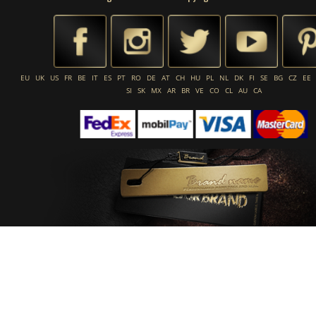
EU
UK
US
FR
BE
IT
ES
PT
RO
DE
AT
CH
HU
PL
NL
DK
FI
SE
BG
CZ
EE
SI
SK
MX
AR
BR
VE
CO
CL
AU
CA