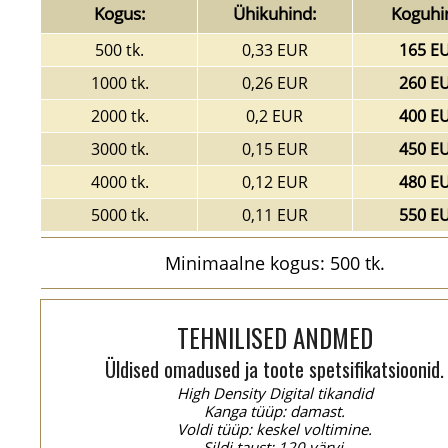
Kogus:
Ühikuhind:
Koguhi
500 tk.
0,33 EUR
165 E
1000 tk.
0,26 EUR
260 E
2000 tk.
0,2 EUR
400 E
3000 tk.
0,15 EUR
450 E
4000 tk.
0,12 EUR
480 E
5000 tk.
0,11 EUR
550 E
Minimaalne kogus: 500 tk.
TEHNILISED ANDMED
Üldised omadused ja toote spetsifikatsioonid.
High Density Digital tikandid
Kanga tüüp: damast.
Voldi tüüp: keskel voltimine.
Sildi taust: 120 värvi.