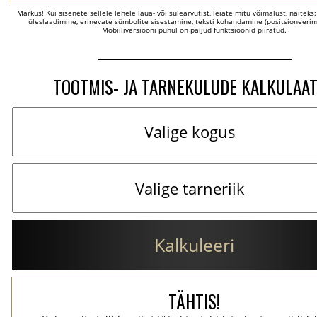
Märkus! Kui sisenete sellele lehele laua- või sülearvutist, leiate mitu võimalust, näiteks
üleslaadimine, erinevate sümbolite sisestamine, teksti kohandamine (positsioneerimi
Mobiiliversiooni puhul on paljud funktsioonid piiratud.
TOOTMIS- JA TARNEKULUDE KALKULAA
Kalkuleeri
TÄHTIS!