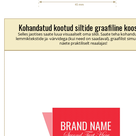
Kohandatud kootud siltide graafiline koo
Selles jaotises saate luua visuaalselt oma sildi. Saate teha kohan
lemmiktekstide ja -värvidega (kui need on saadaval), graafilist simu
näete praktiliselt reaalajas!