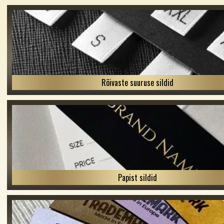
Rõivaste suuruse sildid
Papist sildid