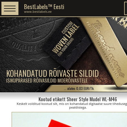
BestLabels™ Eesti
www.bestlabels.ee
KOHANDATUD RÕIVASTE SILDID
ISIKUPÄRASED RÕIVASILDID MOERÕIVASTELE
... alates 0,03 EUR/Tk.
Kootud etikett Sheer Style Mudel WL-M46
Keskelt volditud kootud silt, mis on kohandatud digitaalse suure tiheduseg
pealdistega.