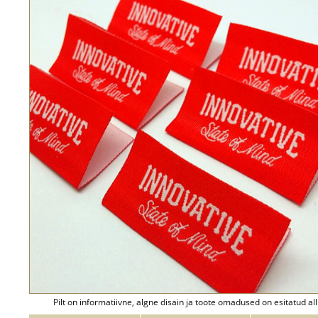
Pilt on informatiivne, algne disain ja toote omadused on esitatud all