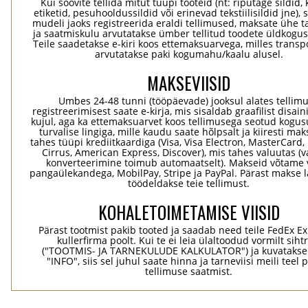
Kui soovite tellida mitut tüüpi tooteid (nt: riputage sildid,
etiketid, pesuhooldussildid või erinevad tekstiilisildid jne), 
mudeli jaoks registreerida eraldi tellimused, maksate ühe 
ja saatmiskulu arvutatakse ümber tellitud toodete üldkogus
Teile saadetakse e-kiri koos ettemaksuarvega, milles transp
arvutatakse paki kogumahu/kaalu alusel.
MAKSEVIISID
Umbes 24-48 tunni (tööpäevade) jooksul alates tellim
registreerimisest saate e-kirja, mis sisaldab graafilist disaini
kujul, aga ka ettemaksuarvet koos tellimusega seotud kogu
turvalise lingiga, mille kaudu saate hõlpsalt ja kiiresti ma
tahes tüüpi krediitkaardiga (Visa, Visa Electron, MasterCard,
Cirrus, American Express, Discover), mis tahes valuutas (
konverteerimine toimub automaatselt). Makseid võtame 
pangaülekandega, MobilPay, Stripe ja PayPal. Pärast makse 
töödeldakse teie tellimust.
KOHALETOIMETAMISE VIISID
Pärast tootmist pakib tooted ja saadab need teile FedEx Ex
kullerfirma poolt. Kui te ei leia ülaltoodud vormilt sihtr
("TOOTMIS- JA TARNEKULUDE KALKULATOR") ja kuvatakse
"INFO", siis sel juhul saate hinna ja tarneviisi meili teel 
tellimuse saatmist.