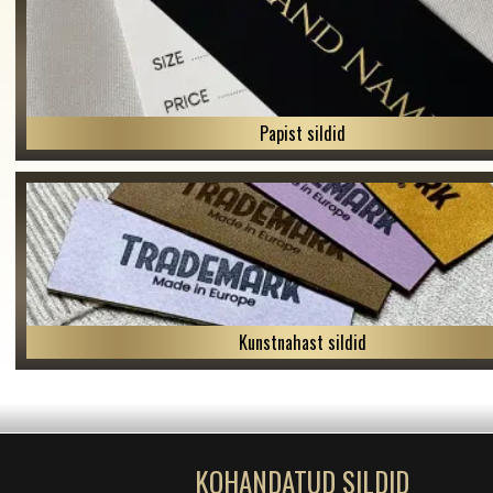
Papist sildid
Kunstnahast sildid
KOHANDATUD SILDID