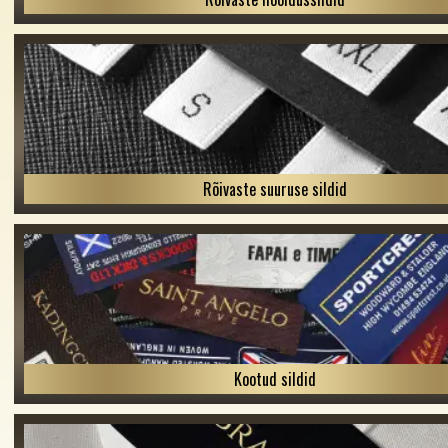
Rõivaste suuruse sildid
Kootud sildid