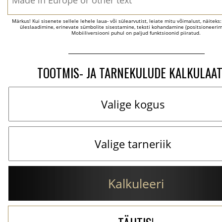
Märkus! Kui sisenete sellele lehele laua- või sülearvutist, leiate mitu võimalust, näiteks
üleslaadimine, erinevate sümbolite sisestamine, teksti kohandamine (positsioneerimi
Mobiiliversiooni puhul on paljud funktsioonid piiratud.
TOOTMIS- JA TARNEKULUDE KALKULAA
Kalkuleeri