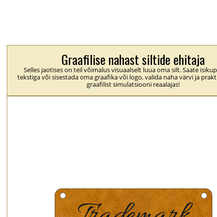
Graafilise nahast siltide ehitaja
Selles jaotises on teil võimalus visuaalselt luua oma silt. Saate isik
tekstiga või sisestada oma graafika või logo, valida naha värvi ja prakti
graafilist simulatsiooni reaalajas!