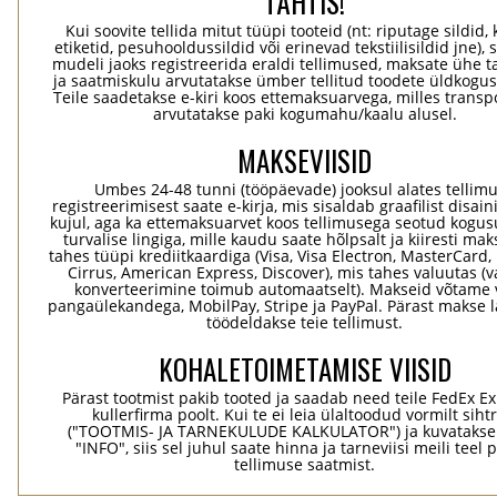
TÄHTIS!
Kui soovite tellida mitut tüüpi tooteid (nt: riputage sildid,
etiketid, pesuhooldussildid või erinevad tekstiilisildid jne), 
mudeli jaoks registreerida eraldi tellimused, maksate ühe 
ja saatmiskulu arvutatakse ümber tellitud toodete üldkogus
Teile saadetakse e-kiri koos ettemaksuarvega, milles transp
arvutatakse paki kogumahu/kaalu alusel.
MAKSEVIISID
Umbes 24-48 tunni (tööpäevade) jooksul alates tellim
registreerimisest saate e-kirja, mis sisaldab graafilist disaini
kujul, aga ka ettemaksuarvet koos tellimusega seotud kogu
turvalise lingiga, mille kaudu saate hõlpsalt ja kiiresti ma
tahes tüüpi krediitkaardiga (Visa, Visa Electron, MasterCard,
Cirrus, American Express, Discover), mis tahes valuutas (
konverteerimine toimub automaatselt). Makseid võtame 
pangaülekandega, MobilPay, Stripe ja PayPal. Pärast makse 
töödeldakse teie tellimust.
KOHALETOIMETAMISE VIISID
Pärast tootmist pakib tooted ja saadab need teile FedEx Ex
kullerfirma poolt. Kui te ei leia ülaltoodud vormilt sihtr
("TOOTMIS- JA TARNEKULUDE KALKULATOR") ja kuvatakse
"INFO", siis sel juhul saate hinna ja tarneviisi meili teel 
tellimuse saatmist.