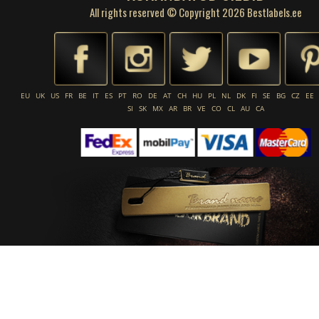
All rights reserved © Copyright 2026 Bestlabels.ee
EU
UK
US
FR
BE
IT
ES
PT
RO
DE
AT
CH
HU
PL
NL
DK
FI
SE
BG
CZ
EE
SI
SK
MX
AR
BR
VE
CO
CL
AU
CA