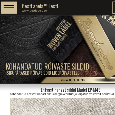
BestLabels™ Eesti
www.bestlabels.ee
KOHANDATUD RÕIVASTE SILDID
ISIKUPÄRASED RÕIVASILDID MOERÕIVASTELE
... alates 0,03 EUR/Tk.
Ehtsast nahast sildid Mudel EP-M43
Kohandatud ehtsast nahast silt, lasergraveeritud ja lõigatud vastavalt näidatu