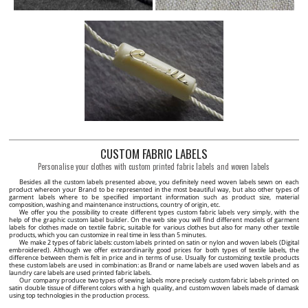
CUSTOM FABRIC LABELS
Personalise your clothes with custom printed fabric labels and woven labels
Besides all the custom labels presented above, you definitely need woven labels sewn on each
product whereon your Brand to be represented in the most beautiful way, but also other types of
garment labels where to be specified important information such as product size, material
composition, washing and maintenance instructions, country of origin, etc.
We offer you the possibility to create different types custom fabric labels very simply, with the
help of the graphic custom label builder. On the web site you will find different models of garment
labels for clothes made on textile fabric, suitable for various clothes but also for many other textile
products, which you can customize in real time in less than 5 minutes.
We make 2 types of fabric labels: custom labels printed on satin or nylon and woven labels (Digital
embroidered). Although we offer extraordinarily good prices for both types of textile labels, the
difference between them is felt in price and in terms of use. Usually for customizing textile products
these custom labels are used in combination: as Brand or name labels are used woven labels and as
laundry care labels are used printed fabric labels.
Our company produce two types of sewing labels more precisely custom fabric labels printed on
satin double tissue of different colors with a high quality, and custom woven labels made of damask
using top technologies in the production process.