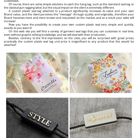
customized.
Of course, there are some simple solutions to catch the hang tag, such as the standard seal tag or
the classical gun tagging label, but the visual impact on the client is extremely different.
A custom plastic seal tag attached to a product significantly increases its value and your own
Brand value, and the client perceives this "message" through quality and originality, therefore your
Brand becomes more and more known and requested on the market, and as a result your sales will
increase!
Now you have the possibility to create your own custom plastic seal very simple and quickly,
exactly as you want it!
On this web site you will find a variety of garment seal tags that you can customize in real time,
even without graphic editing knowledge, and we will deal with their production.
Besides, contrary to the first impressions on the costs, you will be surprised with great prices,
practically the custom plastic seal tag unit price is insignificant to any product that this would be
attached!