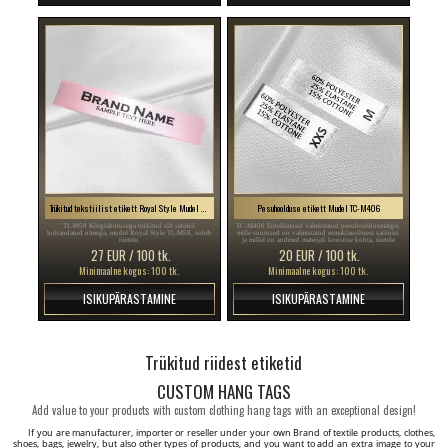
Trükitud tekstiilist etikett Royal Style Mudel TL-M58
Pesuhoolduse etikett Mudel TC-M406
TL-M58 Kõrglahutusega trükitud silt satiinil
TC-M406 Eritellimusel valmistatud pesuhooldusmärgis,
kohandatud nimega, mudel Royal Style TL-M58, sobib
mille suurused on valmistatud esmaklassilisest satiinist
riietele.
ja millel on andmed materjali koostise kohta, riietele
õmblemiseks.
27 EUR / 100 tk.
20 EUR / 100 tk.
Minimaalne kogus: 100 tk.
Minimaalne kogus: 100 tk.
ISIKUPÄRASTAMINE
ISIKUPÄRASTAMINE
Trükitud riidest etiketid
CUSTOM HANG TAGS
Add value to your products with custom clothing hang tags with an exceptional design!
If you are manufacturer, importer or reseller under your own Brand of textile products, clothes,
shoes, bags, jewelry, but also other types of products, and you want to add an extra image to your