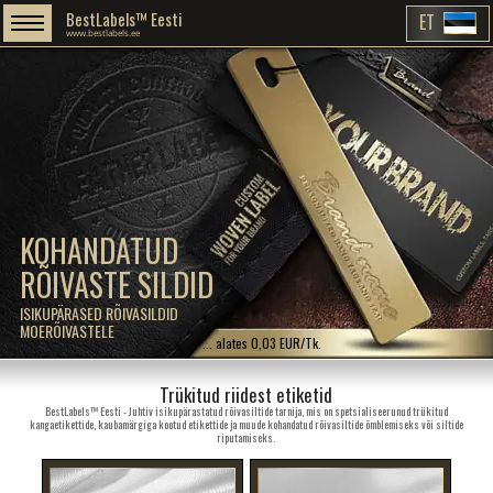
BestLabels™ Eesti
ET
www.bestlabels.ee
KOHANDATUD
RÕIVASTE SILDID
ISIKUPÄRASED RÕIVASILDID
MOERÕIVASTELE
... alates 0,03 EUR/Tk.
Trükitud riidest etiketid
BestLabels™ Eesti - Juhtiv isikupärastatud rõivasiltide tarnija, mis on spetsialiseerunud trükitud
kangaetikettide, kaubamärgiga kootud etikettide ja muude kohandatud rõivasiltide õmblemiseks või siltide
riputamiseks.