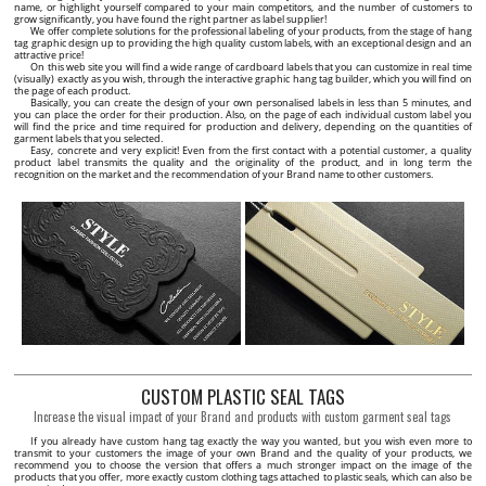
name, or highlight yourself compared to your main competitors, and the number of customers to
grow significantly, you have found the right partner as label supplier!
We offer complete solutions for the professional labeling of your products, from the stage of hang
tag graphic design up to providing the high quality custom labels, with an exceptional design and an
attractive price!
On this web site you will find a wide range of cardboard labels that you can customize in real time
(visually) exactly as you wish, through the interactive graphic hang tag builder, which you will find on
the page of each product.
Basically, you can create the design of your own personalised labels in less than 5 minutes, and
you can place the order for their production. Also, on the page of each individual custom label you
will find the price and time required for production and delivery, depending on the quantities of
garment labels that you selected.
Easy, concrete and very explicit! Even from the first contact with a potential customer, a quality
product label transmits the quality and the originality of the product, and in long term the
recognition on the market and the recommendation of your Brand name to other customers.
CUSTOM PLASTIC SEAL TAGS
Increase the visual impact of your Brand and products with custom garment seal tags
If you already have custom hang tag exactly the way you wanted, but you wish even more to
transmit to your customers the image of your own Brand and the quality of your products, we
recommend you to choose the version that offers a much stronger impact on the image of the
products that you offer, more exactly custom clothing tags attached to plastic seals, which can also be