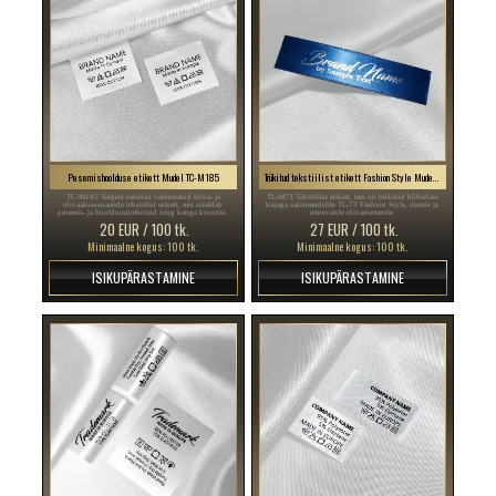
Pesemishoolduse etikett Mudel TC-M185
Trükitud tekstiilist etikett Fashion Style Mudel TL-M73
TC-M185 Valgest satiinist valmistatud rõiva- ja
TL-M73 Tekstiilist etikett, mis on trükitud hõbedase
rõivaaksessuaaride tekstiilist etikett, mis sisaldab
kirjaga satiinmudelile TL-73 Fashion Style, riietele ja
pesemis- ja hooldussümboleid ning kanga koostist.
erinevatele rõivaesemetele.
20 EUR / 100 tk.
27 EUR / 100 tk.
Minimaalne kogus: 100 tk.
Minimaalne kogus: 100 tk.
ISIKUPÄRASTAMINE
ISIKUPÄRASTAMINE