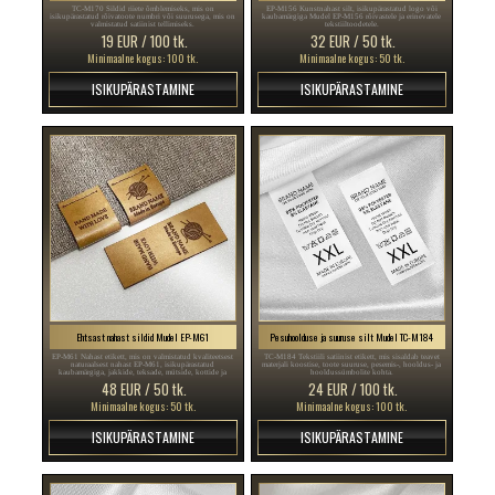
TC-M170 Sildid riiete õmblemiseks, mis on
EP-M156 Kunstnahast silt, isikupärastatud logo või
isikupärastatud rõivatoote numbri või suurusega, mis on
kaubamärgiga Mudel EP-M156 rõivastele ja erinevatele
valmistatud satiinist tellimiseks.
tekstiiltoodetele.
19 EUR / 100 tk.
32 EUR / 50 tk.
Minimaalne kogus: 100 tk.
Minimaalne kogus: 50 tk.
ISIKUPÄRASTAMINE
ISIKUPÄRASTAMINE
Ehtsast nahast sildid Mudel EP-M61
Pesuhoolduse ja suuruse silt Mudel TC-M184
EP-M61 Nahast etikett, mis on valmistatud kvaliteetsest
TC-M184 Tekstiili satiinist etikett, mis sisaldab teavet
naturaalsest nahast EP-M61, isikupärastatud
materjali koostise, toote suuruse, pesemis-, hooldus- ja
kaubamärgiga, jakkide, teksade, mütside, kottide ja
hooldussümbolite kohta.
muude tekstiiltoodete õmblemiseks.
48 EUR / 50 tk.
24 EUR / 100 tk.
Minimaalne kogus: 50 tk.
Minimaalne kogus: 100 tk.
ISIKUPÄRASTAMINE
ISIKUPÄRASTAMINE