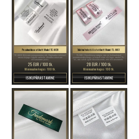
Pesuhoolduse etikett Mudel TC-M28
Trükitud tekstiilist etikett Mudel TL-M61
TC-M28 Rõivaste pesupesemise silt, Digitaalne trükitud
TL-M61 Pesuehtsuse märgis, mis on kohandatud
musta kirjaga valgele satiinile, ideaalne erinevate
pesemissümbolitega, ja brändi nimi või logo, mudel TL-
rõivaesemete jaoks.
61, mis sobib igale tekstiiltootele, eriti rõivaesemetele.
25 EUR / 100 tk.
28 EUR / 100 tk.
Minimaalne kogus: 100 tk.
Minimaalne kogus: 100 tk.
ISIKUPÄRASTAMINE
ISIKUPÄRASTAMINE