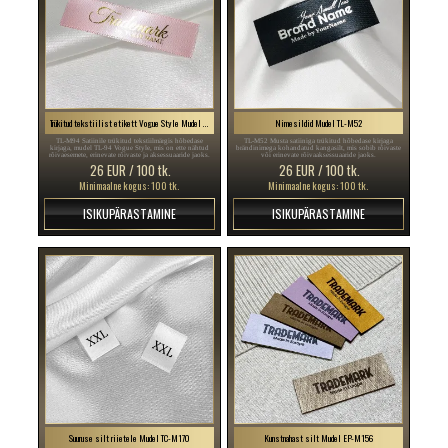
Trükitud tekstiilist etikett Vogue Style Mudel TL-M94
Nimesildid Mudel TL-M52
TL-M94 Satiinile trükitud tekstiilmärgis hõbedase
TL-M52 Musta satiiniga trükitud hõbedase kirjaga
kirjaga, mudel TL-94 Vogue Style, mis on ette nähtud
brändinimega kohandatud kangasilt, mis sobib rõivaste
rõivaesemete, erinevate rõivaste ja aksessuaaride jaoks.
või erinevate rõivaaksessuaaride jaoks.
26 EUR / 100 tk.
26 EUR / 100 tk.
Minimaalne kogus: 100 tk.
Minimaalne kogus: 100 tk.
ISIKUPÄRASTAMINE
ISIKUPÄRASTAMINE
Suuruse silt riietele Mudel TC-M170
Kunstnahast silt Mudel EP-M156