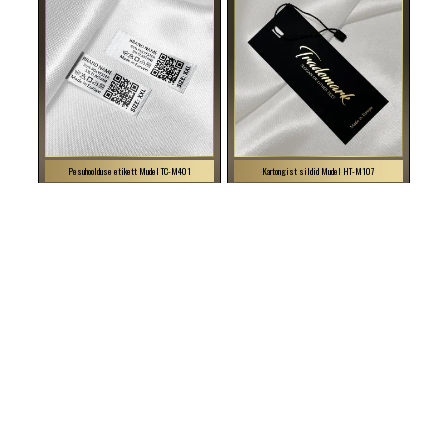
Pesuhoolduse etikett Mudel TC-M401
Kartongist sildid Mudel HT-M107
TC-M401 Satiintekstiilmaterjalist tellitud pesuehtsuse
HT-M107 Silt nööriga riiete või muude rõivatoodete
silt, mis sisaldab infot materjali koostise, sümbolite,
riputamiseks, mis on valmistatud paksust papist, mis on
suuruse ja QR-koodi kohta.
lamineeritud kuldse kirjaga Soft Touch fooliumiga.
20 EUR / 100 tk.
33 EUR / 100 tk.
Minimaalne kogus: 100 tk.
Minimaalne kogus: 100 tk.
ISIKUPÄRASTAMINE
ISIKUPÄRASTAMINE