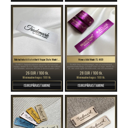
Trükitud tekstiilist etikett Vogue Style Mudel TL-M111
Nimesildid Mudel TL-M20
TL-M111 Satiinile trükitud tekstiilist silt hõbedase
TL-M20 Pesu hooldusmärgis, mis on kohandatud
kirjaga, mudel TL-111 Vogue Style, mis on ette nähtud
pesemissümbolitega, ja brändi nimi või logo, mudel TL-
rõivaesemete, erinevate rõivaste ja aksessuaaride jaoks.
20, mis sobib igale tekstiiltootele, eriti rõivaesemetele.
26 EUR / 100 tk.
28 EUR / 100 tk.
Minimaalne kogus: 100 tk.
Minimaalne kogus: 100 tk.
ISIKUPÄRASTAMINE
ISIKUPÄRASTAMINE