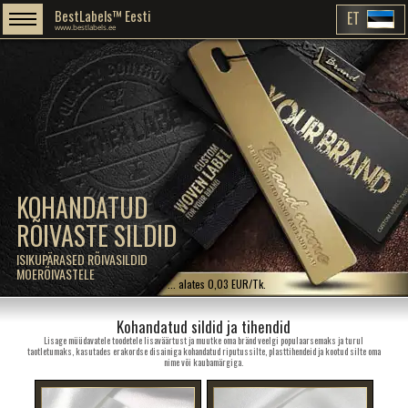
BestLabels™ Eesti
ET
www.bestlabels.ee
KOHANDATUD
RÕIVASTE SILDID
ISIKUPÄRASED RÕIVASILDID
MOERÕIVASTELE
... alates 0,03 EUR/Tk.
Kohandatud sildid ja tihendid
Lisage müüdavatele toodetele lisaväärtust ja muutke oma bränd veelgi populaarsemaks ja turul
taotletumaks, kasutades erakordse disainiga kohandatud riputussilte, plasttihendeid ja kootud silte oma
nime või kaubamärgiga.