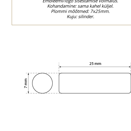
Embleemi/logo sisestamise võimalus.
Kohandamine: sama kahel küljel.
Plommi mõõtmed: 7x25mm.
Kuju: silinder.