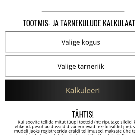
TOOTMIS- JA TARNEKULUDE KALKULAA
Kalkuleeri
TÄHTIS!
Kui soovite tellida mitut tüüpi tooteid (nt: riputage sildid,
etiketid, pesuhooldussildid või erinevad tekstiilisildid jne), 
mudeli jaoks registreerida eraldi tellimused, maksate ühe 