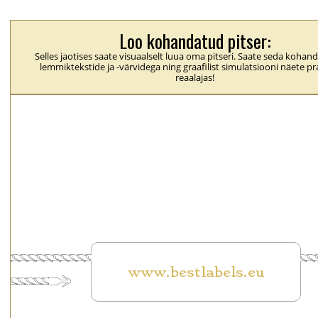
Loo kohandatud pitser:
Selles jaotises saate visuaalselt luua oma pitseri. Saate seda koha
lemmiktekstide ja -värvidega ning graafilist simulatsiooni näete pra
reaalajas!