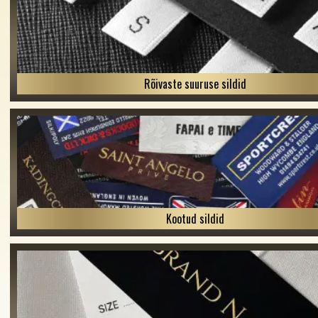
Rõivaste suuruse sildid
Kootud sildid