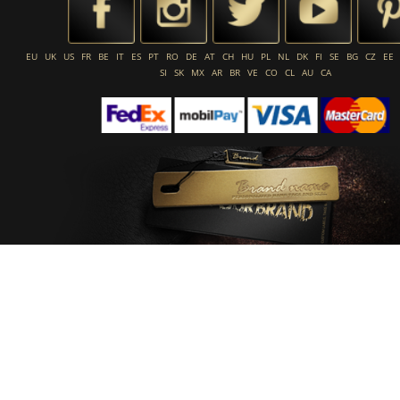
EU
UK
US
FR
BE
IT
ES
PT
RO
DE
AT
CH
HU
PL
NL
DK
FI
SE
BG
CZ
EE
SI
SK
MX
AR
BR
VE
CO
CL
AU
CA