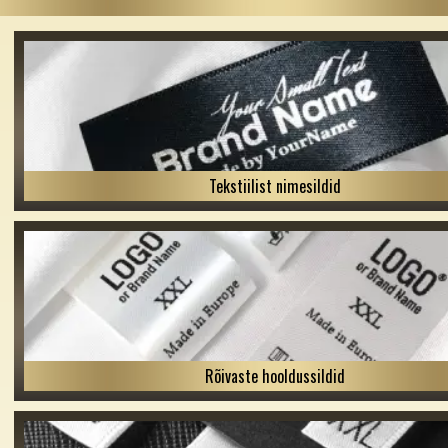
Tekstiilist nimesildid
Rõivaste hooldussildid