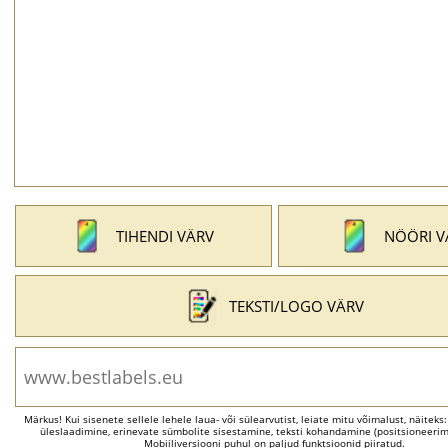
TIHENDI VÄRV
NÖÖRI V
TEKSTI/LOGO VÄRV
Märkus! Kui sisenete sellele lehele laua- või sülearvutist, leiate mitu võimalust, näiteks
üleslaadimine, erinevate sümbolite sisestamine, teksti kohandamine (positsioneerimi
Mobiiliversiooni puhul on paljud funktsioonid piiratud.