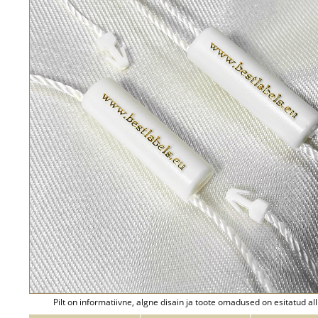
Pilt on informatiivne, algne disain ja toote omadused on esitatud all