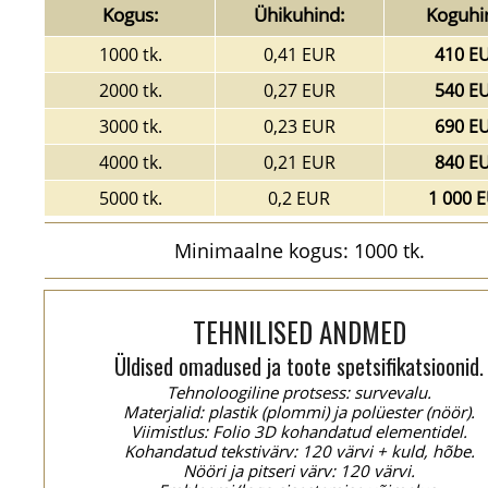
Kogus:
Ühikuhind:
Koguhi
1000 tk.
0,41 EUR
410 E
2000 tk.
0,27 EUR
540 E
3000 tk.
0,23 EUR
690 E
4000 tk.
0,21 EUR
840 E
5000 tk.
0,2 EUR
1 000 
Minimaalne kogus: 1000 tk.
TEHNILISED ANDMED
Üldised omadused ja toote spetsifikatsioonid.
Tehnoloogiline protsess: survevalu.
Materjalid: plastik (plommi) ja polüester (nöör).
Viimistlus: Folio 3D kohandatud elementidel.
Kohandatud tekstivärv: 120 värvi + kuld, hõbe.
Nööri ja pitseri värv: 120 värvi.