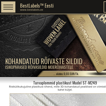
BestLabels™ Eesti
www.bestlabels.ee
KOHANDATUD RÕIVASTE SILDID
ISIKUPÄRASED RÕIVASILDID MOERÕIVASTELE
... alates 0,03 EUR/Tk.
Turvaplommid plastikust Mudel ST-M249
Ristkülikukujuline plastikust tihend, mille 3D-kohandatud pealdised on viimist
kahel küljel.