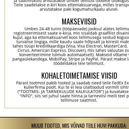
ja saatmiskulu arvutatakse ümber tellitud toodete üldkogus
Teile saadetakse e-kiri koos ettemaksuarvega, milles transp
arvutatakse paki kogumahu/kaalu alusel.
MAKSEVIISID
Umbes 24-48 tunni (tööpäevade) jooksul alates tellim
registreerimisest saate e-kirja, mis sisaldab graafilist disaini
kujul, aga ka ettemaksuarvet koos tellimusega seotud kogu
turvalise lingiga, mille kaudu saate hõlpsalt ja kiiresti ma
tahes tüüpi krediitkaardiga (Visa, Visa Electron, MasterCard,
Cirrus, American Express, Discover), mis tahes valuutas (
konverteerimine toimub automaatselt). Makseid võtame 
pangaülekandega, MobilPay, Stripe ja PayPal. Pärast makse 
töödeldakse teie tellimust.
KOHALETOIMETAMISE VIISID
Pärast tootmist pakib tooted ja saadab need teile FedEx Ex
kullerfirma poolt. Kui te ei leia ülaltoodud vormilt sihtr
("TOOTMIS- JA TARNEKULUDE KALKULATOR") ja kuvatakse
"INFO", siis sel juhul saate hinna ja tarneviisi meili teel 
tellimuse saatmist.
MUUD TOOTED, MIS VÕIVAD TEILE HUVI PAKKUDA: