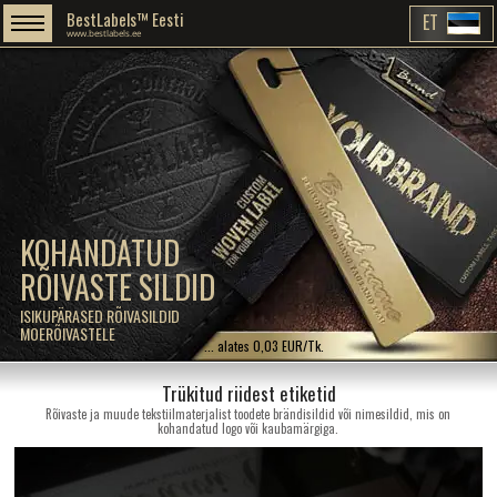
BestLabels™ Eesti
ET
www.bestlabels.ee
KOHANDATUD
RÕIVASTE SILDID
ISIKUPÄRASED RÕIVASILDID
MOERÕIVASTELE
... alates 0,03 EUR/Tk.
Trükitud riidest etiketid
Rõivaste ja muude tekstiilmaterjalist toodete brändisildid või nimesildid, mis on
kohandatud logo või kaubamärgiga.