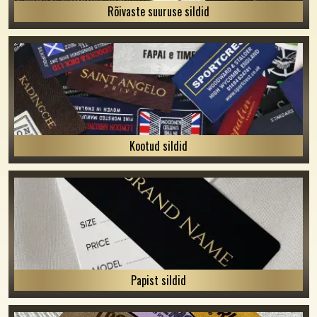
Rõivaste suuruse sildid
Kootud sildid
Papist sildid