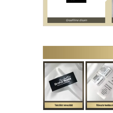
Graafiline disain
Tekstiilist nimesildid
Rõivaste hooldussi