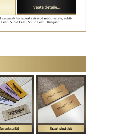
Vaata detaile...
d vastavalt kohapeal esitatud mõõtmetele, sobib
Eesti, Sildid Eesti, Stiilid Eesti , Kangast
Kunstnahast sildid
Ehtsast nahast sildid