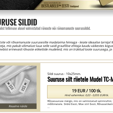
www.bestlabels.ee
BESTLABELS™ EESTI
Veebipood
RUSE SILDID
alist tellimuse alusel valmistatud rõivaste või rõivamanuste suurussildid.
alatsite või rõivamanuste suurusesilte madalaima hinnaga - leiate ideaalse tarnija! 
tja, mis pakub võimalust luua selle saidi graafilise ehitaja kaudu väikestes kogust
a veebist erinevaid rõivaste etikettide mudeleid, mis on trükitud toote suurusega, 
vastavalt iga toote lehel esitatud mõõtmetele, säästes seega aega, mis kulub trüki
pptasemel trüki- ja lõikamistehnoloogiaid, mis võimaldavad meil printida etikette 
iteediga sildid.
Sildi suurus - 10x25mm.
Suuruse silt riietele Mudel TC
19 EUR / 100 tk.
Hind vahemikus: 0,03 - 0,055 EUR/tk.
Rõivasuuruse märgis, mis on valmistatud satiinrullist, 
mõõtmetele. Sildid Eesti, Moe stiil Eesti, Rõivasetiketid
Reaalne näide
...