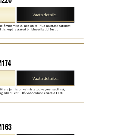
Vaata detaile...
ele õmblemiseks, mis on tellitud mustast satiinist
sti , Isikupärastatud õmblusetiketid Eesti ,
-M174
Vaata detaile...
i arv ja mis on valmistatud valgest satiinist,
Särgisildid Eesti , Rõivahoolduse etiketid Eesti ,
-M163