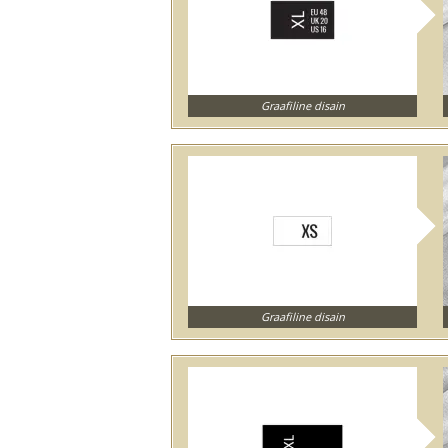
Graafiline disain
Graafiline disain