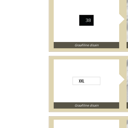
Graafiline disain
Graafiline disain