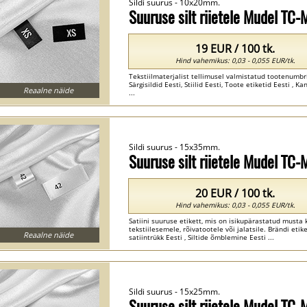
Sildi suurus - 10x20mm.
Suuruse silt riietele Mudel TC
19 EUR / 100 tk.
Hind vahemikus: 0,03 - 0,055 EUR/tk.
Tekstiilmaterjalist tellimusel valmistatud tootenumbr
Särgisildid Eesti, Stiilid Eesti, Toote etiketid Eesti , K
Reaalne näide
...
Sildi suurus - 15x35mm.
Suuruse silt riietele Mudel TC
20 EUR / 100 tk.
Hind vahemikus: 0,03 - 0,055 EUR/tk.
Satiini suuruse etikett, mis on isikupärastatud must
tekstiilesemele, rõivatootele või jalatsile. Brändi etikett
Reaalne näide
satiintrükk Eesti , Siltide õmblemine Eesti ...
Sildi suurus - 15x25mm.
Suuruse silt riietele Mudel TC