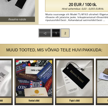
20 EUR / 100 tk.
Hind vahemikus: 0,03 - 0,055 EUR/tk.
Musta suurusega silt Mudel TL-M163 ultraheli lõigatu
rõivaste või jalatsite jaoks. Isikupärastatud rõivasildid 
Reaalne näide
riputussildid Eesti , Kohandatud satiinsildid Eesti ...
◁
1
2
MUUD TOOTED, MIS VÕIVAD TEILE HUVI PAKKUDA:
ldid
Kootud sildid
Papist sildid