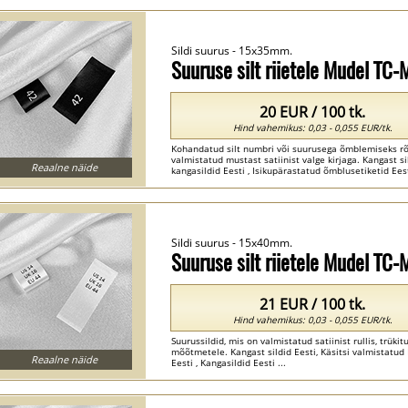
Sildi suurus - 15x35mm.
Suuruse silt riietele Mudel TC
20 EUR / 100 tk.
Hind vahemikus: 0,03 - 0,055 EUR/tk.
Kohandatud silt numbri või suurusega õmblemiseks rõiv
valmistatud mustast satiinist valge kirjaga. Kangast si
Reaalne näide
kangasildid Eesti , Isikupärastatud õmblusetiketid Eesti
Sildi suurus - 15x40mm.
Suuruse silt riietele Mudel TC
21 EUR / 100 tk.
Hind vahemikus: 0,03 - 0,055 EUR/tk.
Suurussildid, mis on valmistatud satiinist rullis, trüki
mõõtmetele. Kangast sildid Eesti, Käsitsi valmistatud E
Reaalne näide
Eesti , Kangasildid Eesti ...