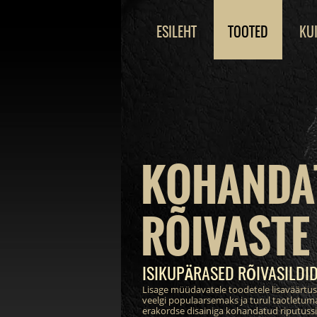
ESILEHT
TOOTED
KU
KOHANDA
RÕIVASTE 
ISIKUPÄRASED RÕIVASILDI
Lisage müüdavatele toodetele lisaväärtu
veelgi populaarsemaks ja turul taotletum
erakordse disainiga kohandatud riputussil