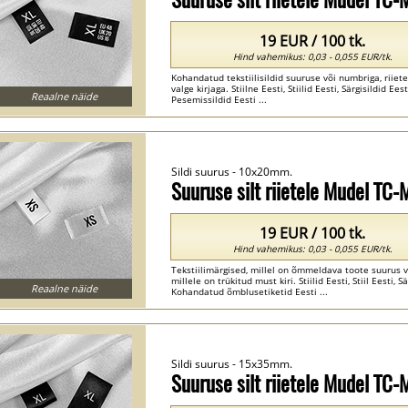
19 EUR / 100 tk.
Hind vahemikus: 0,03 - 0,055 EUR/tk.
Kohandatud tekstiilisildid suuruse või numbriga, riiet
valge kirjaga. Stiilne Eesti, Stiilid Eesti, Särgisildid Ee
Reaalne näide
Pesemissildid Eesti ...
Sildi suurus - 10x20mm.
Suuruse silt riietele Mudel TC
19 EUR / 100 tk.
Hind vahemikus: 0,03 - 0,055 EUR/tk.
Tekstiilimärgised, millel on õmmeldava toote suurus võ
millele on trükitud must kiri. Stiilid Eesti, Stiil Eesti, 
Reaalne näide
Kohandatud õmblusetiketid Eesti ...
Sildi suurus - 15x35mm.
Suuruse silt riietele Mudel TC