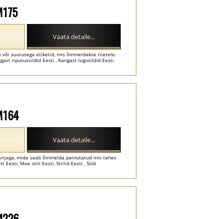
-M175
Vaata detaile...
i või suurusega etiketid, mis õmmeldakse riietele.
angast riputussildid Eesti , Kangast logosildid Eesti
-M164
Vaata detaile...
a kirjaga, mida saab õmmelda painutatud mis tahes
 Eesti, Moe stiil Eesti, Stiilid Eesti , Sildi
-M226