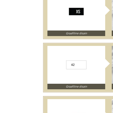
Graafiline disain
Graafiline disain