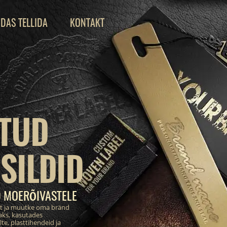
IDAS TELLIDA
KONTAKT
TUD
SILDID
D MOERÕIVASTELE
st ja muutke oma bränd
aks, kasutades
te, plasttihendeid ja