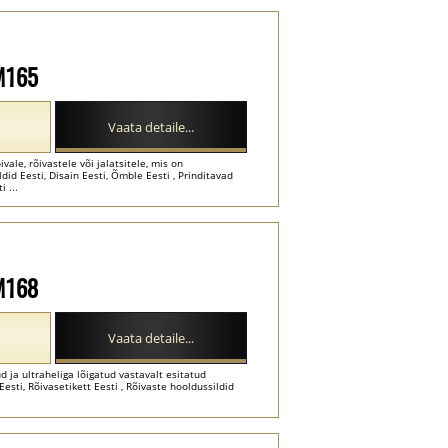
-M165
Vaata detaile...
ale, rõivastele või jalatsitele, mis on
ldid Eesti, Disain Eesti, Õmble Eesti , Prinditavad
 ...
-M168
Vaata detaile...
tud ja ultraheliga lõigatud vastavalt esitatud
esti, Rõivasetikett Eesti , Rõivaste hooldussildid