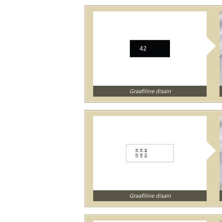
Graafiline disain
Graafiline disain