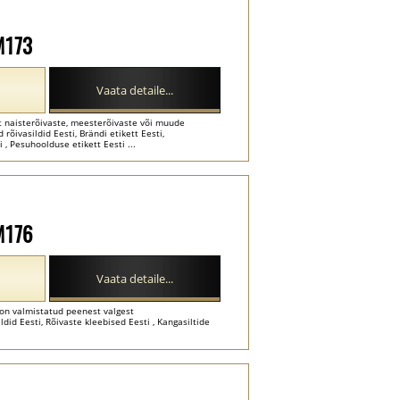
-M173
Vaata detaile...
ilt naisterõivaste, meesterõivaste või muude
rõivasildid Eesti, Brändi etikett Eesti,
 , Pesuhoolduse etikett Eesti ...
-M176
Vaata detaile...
 on valmistatud peenest valgest
ldid Eesti, Rõivaste kleebised Eesti , Kangasiltide