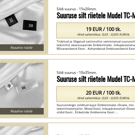
Sildi suurus - 15x20mm.
Suuruse silt riietele Mudel TC
19 EUR / 100 tk.
Hind vahemikus: 0,03 - 0,055 EUR/tk.
Trükitud ja lõigatud satiinrullist valmistatud suuruss
tekstiilist aksessuaaride õmblemiseks. Isikupärastatud 
Reaalne näide
Rõivasetiketid Eesti , Kohandatud õmblusetiketid Eesti
Sildi suurus - 10x35mm.
Suuruse silt riietele Mudel TC
20 EUR / 100 tk.
Hind vahemikus: 0,03 - 0,055 EUR/tk.
Suurusmärgis volditud kujul õmblemiseks rõivale, mis
tekstiilmaterjalist. Mood Eesti, Isikupärastatud rõivasi
Reaalne näide
sildid Eesti , Etikettide õmblemine Eesti ...