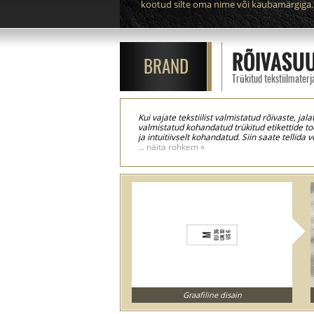
kootud silte oma nime või kaubamärgiga.
RÕIVASUU
BRAND
Trükitud tekstiilmaterj
Kui vajate tekstiilist valmistatud rõivaste, j
valmistatud kohandatud trükitud etikettide too
ja intuitiivselt kohandatud. Siin saate tellid
rätsepatöökojas tarnitakse etiketid lõigatud 
... näita rohkem »
tekstiilsiltide tootmisprotsessis kasutame ti
ultraheliga, mille tulemuseks on kõrgema kval
Graafiline disain