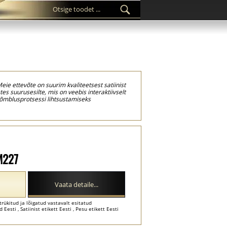
Meie ettevõte on suurim kvaliteetsest satiinist
es suurusesilte, mis on veebis interaktiivselt
ja õmblusprotsessi lihtsustamiseks
tud satiinrullidest lõikamiseks. Suurusega
kõrge eraldusvõimega ja lõigata neid
-M227
Vaata detaile...
trükitud ja lõigatud vastavalt esitatud
 Eesti , Satiinist etikett Eesti , Pesu etikett Eesti