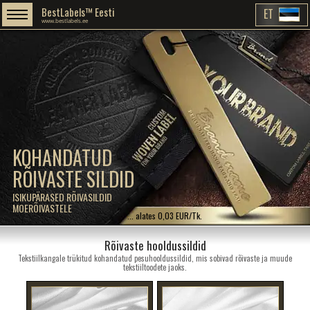
BestLabels™ Eesti
ET
www.bestlabels.ee
KOHANDATUD
RÕIVASTE SILDID
ISIKUPÄRASED RÕIVASILDID
MOERÕIVASTELE
... alates 0,03 EUR/Tk.
Rõivaste hooldussildid
Tekstiilkangale trükitud kohandatud pesuhooldussildid, mis sobivad rõivaste ja muude
tekstiiltoodete jaoks.