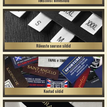
Tekstiilist nimesildid
Rõivaste suuruse sildid
Kootud sildid