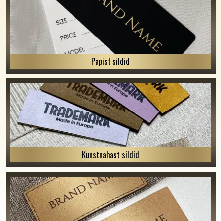
Papist sildid
Kunstnahast sildid