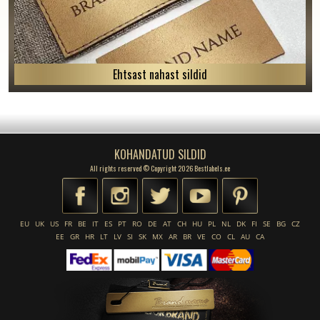
Ehtsast nahast sildid
KOHANDATUD SILDID
All rights reserved © Copyright 2026 Bestlabels.ee
EU
UK
US
FR
BE
IT
ES
PT
RO
DE
AT
CH
HU
PL
NL
DK
FI
SE
BG
CZ
EE
GR
HR
LT
LV
SI
SK
MX
AR
BR
VE
CO
CL
AU
CA