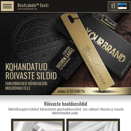
BestLabels™ Eesti
ET
www.bestlabels.ee
KOHANDATUD
RÕIVASTE SILDID
ISIKUPÄRASED RÕIVASILDID
MOERÕIVASTELE
... alates 0,03 EUR/Tk.
Rõivaste hooldussildid
Tekstiilkangale trükitud kohandatud pesuhooldussildid, mis sobivad rõivaste ja muude
tekstiiltoodete jaoks.