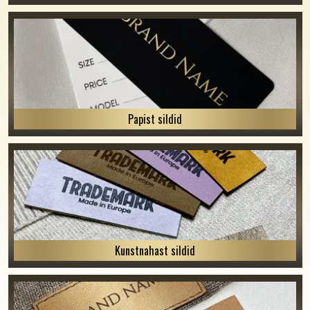
Papist sildid
Kunstnahast sildid