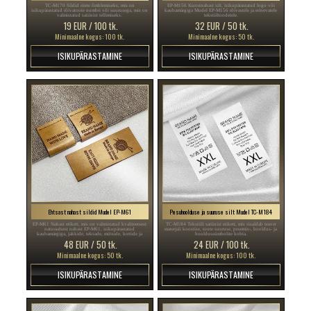
TC-M170 Sildid riiete õmblemiseks, mis on
EP-M156 Kunstnahast silt, isikupärastatud logo või
isikupärastatud rõivatoote numbri või suurusega, mis on
kaubamärgiga Mudel EP-M156 rõivastele ja erinevatele
valmistatud satiinist tellimiseks.
tekstiiltoodetele.
19 EUR / 100 tk.
32 EUR / 50 tk.
Minimaalne kogus: 100 tk.
Minimaalne kogus: 50 tk.
ISIKUPÄRASTAMINE
ISIKUPÄRASTAMINE
Ehtsast nahast sildid Mudel EP-M61
Pesuhoolduse ja suuruse silt Mudel TC-M184
EP-M61 Nahast etikett, mis on valmistatud kvaliteetsest
TC-M184 Tekstiili satiinist etikett, mis sisaldab teavet
naturaalsest nahast EP-M61, isikupärastatud
materjali koostise, toote suuruse, pesemis-, hooldus- ja
kaubamärgiga, jakkide, teksade, mütside, kottide ja
hooldussümbolite kohta.
muude tekstiiltoodete õmblemiseks.
48 EUR / 50 tk.
24 EUR / 100 tk.
Minimaalne kogus: 50 tk.
Minimaalne kogus: 100 tk.
ISIKUPÄRASTAMINE
ISIKUPÄRASTAMINE