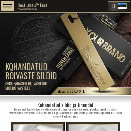
BestLabels™ Eesti
ET
www.bestlabels.ee
KOHANDATUD
RÕIVASTE SILDID
ISIKUPÄRASED RÕIVASILDID
MOERÕIVASTELE
... alates 0,03 EUR/Tk.
Kohandatud sildid ja tihendid
Lisage müüdavatele toodetele lisaväärtust ja muutke oma bränd veelgi populaarsemaks ja turul
taotletumaks, kasutades erakordse disainiga kohandatud riputussilte, plasttihendeid ja kootud silte oma
nime või kaubamärgiga.