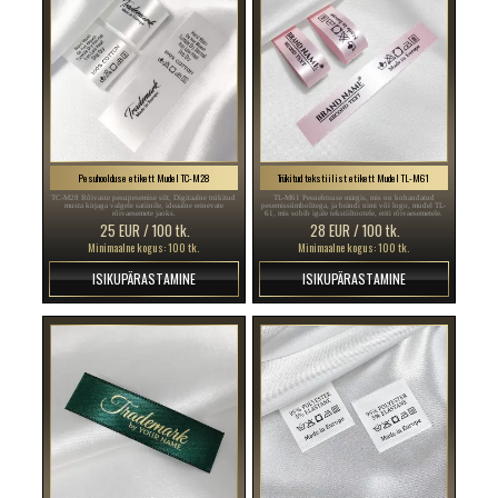
Pesuhoolduse etikett Mudel TC-M28
Trükitud tekstiilist etikett Mudel TL-M61
TC-M28 Rõivaste pesupesemise silt, Digitaalne trükitud
TL-M61 Pesuehtsuse märgis, mis on kohandatud
musta kirjaga valgele satiinile, ideaalne erinevate
pesemissümbolitega, ja brändi nimi või logo, mudel TL-
rõivaesemete jaoks.
61, mis sobib igale tekstiiltootele, eriti rõivaesemetele.
25 EUR / 100 tk.
28 EUR / 100 tk.
Minimaalne kogus: 100 tk.
Minimaalne kogus: 100 tk.
ISIKUPÄRASTAMINE
ISIKUPÄRASTAMINE