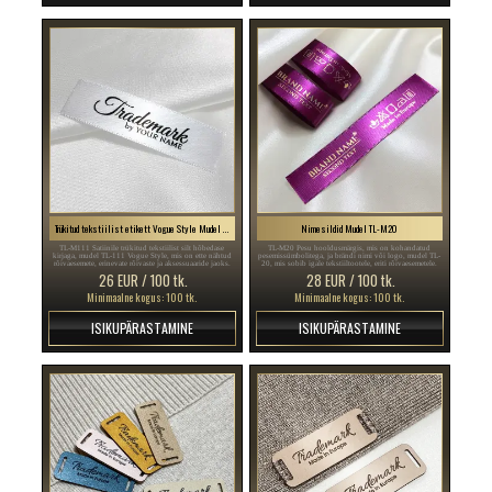
Trükitud tekstiilist etikett Vogue Style Mudel TL-M111
Nimesildid Mudel TL-M20
TL-M111 Satiinile trükitud tekstiilist silt hõbedase
TL-M20 Pesu hooldusmärgis, mis on kohandatud
kirjaga, mudel TL-111 Vogue Style, mis on ette nähtud
pesemissümbolitega, ja brändi nimi või logo, mudel TL-
rõivaesemete, erinevate rõivaste ja aksessuaaride jaoks.
20, mis sobib igale tekstiiltootele, eriti rõivaesemetele.
26 EUR / 100 tk.
28 EUR / 100 tk.
Minimaalne kogus: 100 tk.
Minimaalne kogus: 100 tk.
ISIKUPÄRASTAMINE
ISIKUPÄRASTAMINE