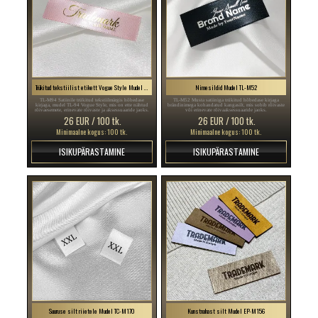
Trükitud tekstiilist etikett Vogue Style Mudel TL-M94
Nimesildid Mudel TL-M52
TL-M94 Satiinile trükitud tekstiilmärgis hõbedase
TL-M52 Musta satiiniga trükitud hõbedase kirjaga
kirjaga, mudel TL-94 Vogue Style, mis on ette nähtud
brändinimega kohandatud kangasilt, mis sobib rõivaste
rõivaesemete, erinevate rõivaste ja aksessuaaride jaoks.
või erinevate rõivaaksessuaaride jaoks.
26 EUR / 100 tk.
26 EUR / 100 tk.
Minimaalne kogus: 100 tk.
Minimaalne kogus: 100 tk.
ISIKUPÄRASTAMINE
ISIKUPÄRASTAMINE
Suuruse silt riietele Mudel TC-M170
Kunstnahast silt Mudel EP-M156