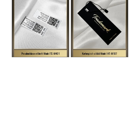
Pesuhoolduse etikett Mudel TC-M401
Kartongist sildid Mudel HT-M107
TC-M401 Satiintekstiilmaterjalist tellitud pesuehtsuse
HT-M107 Silt nööriga riiete või muude rõivatoodete
silt, mis sisaldab infot materjali koostise, sümbolite,
riputamiseks, mis on valmistatud paksust papist, mis on
suuruse ja QR-koodi kohta.
lamineeritud kuldse kirjaga Soft Touch fooliumiga.
20 EUR / 100 tk.
33 EUR / 100 tk.
Minimaalne kogus: 100 tk.
Minimaalne kogus: 100 tk.
ISIKUPÄRASTAMINE
ISIKUPÄRASTAMINE