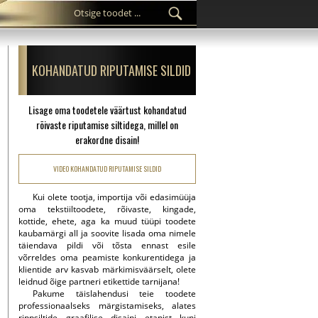
KOHANDATUD RIPUTAMISE SILDID
Lisage oma toodetele väärtust kohandatud
rõivaste riputamise siltidega, millel on
erakordne disain!
VIDEO KOHANDATUD RIPUTAMISE SILDID
Kui olete tootja, importija või edasimüüja
oma tekstiiltoodete, rõivaste, kingade,
kottide, ehete, aga ka muud tüüpi toodete
kaubamärgi all ja soovite lisada oma nimele
täiendava pildi või tõsta ennast esile
võrreldes oma peamiste konkurentidega ja
klientide arv kasvab märkimisväärselt, olete
leidnud õige partneri etikettide tarnijana!
Pakume täislahendusi teie toodete
professionaalseks märgistamiseks, alates
rippsiltide graafilise disaini etapist kuni