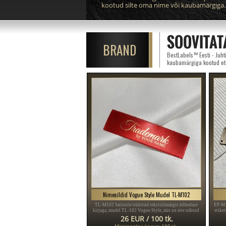
kootud silte oma nime või kaubamärgiga.
SOOVITAT
BRAND
BestLabels™ Eesti - Juhti
kaubamärgiga kootud eti
Nimesildid Vogue Style Mudel TL-M102
TL-M102 Satiinile trükitud tekstiilimärgis hõbedase
EP-M14
kirjaga, mudel TL-102 Vogue Style, mis on ette nähtud
etike
rõivaesemete, erinevate rõivaste ja aksessuaaride jaoks.
26 EUR / 100 tk.
Minimaalne kogus: 100 tk.