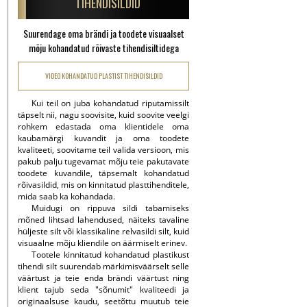
TIHENDISILDID
Suurendage oma brändi ja toodete visuaalset
mõju kohandatud rõivaste tihendisiltidega
VIDEO KOHANDATUD PLASTIST TIHENDISILDID
Kui teil on juba kohandatud riputamissilt
täpselt nii, nagu soovisite, kuid soovite veelgi
rohkem edastada oma klientidele oma
kaubamärgi kuvandit ja oma toodete
kvaliteeti, soovitame teil valida versioon, mis
pakub palju tugevamat mõju teie pakutavate
toodete kuvandile, täpsemalt kohandatud
rõivasildid, mis on kinnitatud plasttihenditele,
mida saab ka kohandada.
Muidugi on rippuva sildi tabamiseks
mõned lihtsad lahendused, näiteks tavaline
hüljeste silt või klassikaline relvasildi silt, kuid
visuaalne mõju kliendile on äärmiselt erinev.
Tootele kinnitatud kohandatud plastikust
tihendi silt suurendab märkimisväärselt selle
väärtust ja teie enda brändi väärtust ning
klient tajub seda "sõnumit" kvaliteedi ja
originaalsuse kaudu, seetõttu muutub teie