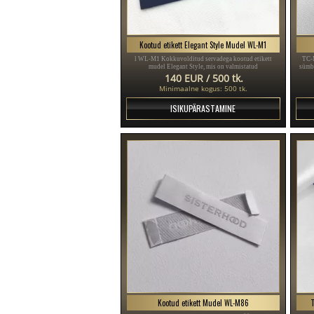
Kootud etikett Elegant Style Mudel WL-M1
l WL-M1 Kokkuvolditud servadega kootud etikett
TC-M
mudel Elegant Style, mis on valmistatud
sümbo
tekstiilmaterjalist ja kohandatud tikitud pealdistega.
val
140 EUR / 500 tk.
Minimaalne kogus: 500 tk.
ISIKUPÄRASTAMINE
Kootud etikett Mudel WL-M86
T