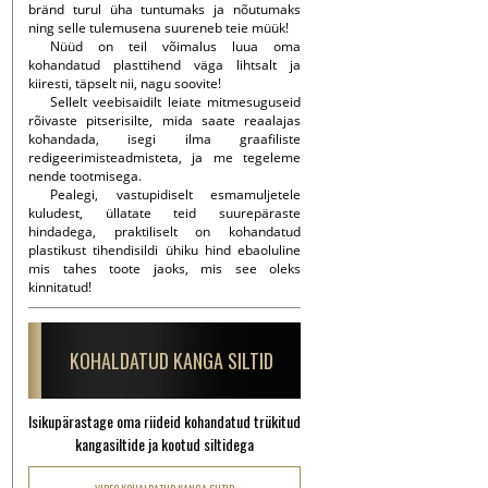
bränd turul üha tuntumaks ja nõutumaks
ning selle tulemusena suureneb teie müük!
Nüüd on teil võimalus luua oma
kohandatud plasttihend väga lihtsalt ja
kiiresti, täpselt nii, nagu soovite!
Sellelt veebisaidilt leiate mitmesuguseid
rõivaste pitserisilte, mida saate reaalajas
kohandada, isegi ilma graafiliste
redigeerimisteadmisteta, ja me tegeleme
nende tootmisega.
Pealegi, vastupidiselt esmamuljetele
kuludest, üllatate teid suurepäraste
hindadega, praktiliselt on kohandatud
plastikust tihendisildi ühiku hind ebaoluline
mis tahes toote jaoks, mis see oleks
kinnitatud!
KOHALDATUD KANGA SILTID
Isikupärastage oma riideid kohandatud trükitud
kangasiltide ja kootud siltidega