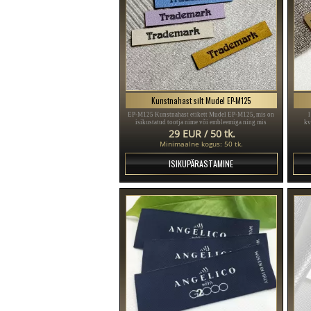
Kunstnahast silt Mudel EP-M125
EP-M125 Kunstnahast etikett Mudel EP-M125, mis on
isikustatud tootja nime või embleemiga ning mis
kv
õmmeldakse riietele või erinevatele tekstiiltoodetele.
29 EUR / 50 tk.
Minimaalne kogus: 50 tk.
ISIKUPÄRASTAMINE