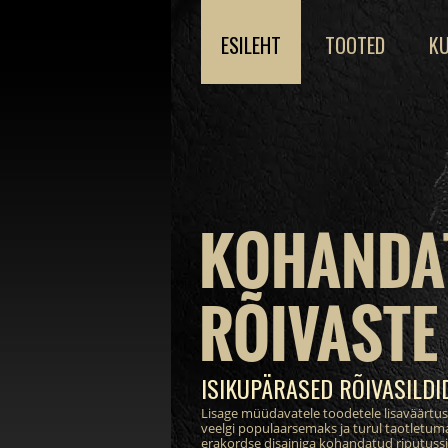
ESILEHT
TOOTED
KU
KOHANDA
RÕIVASTE 
ISIKUPÄRASED RÕIVASILDI
Lisage müüdavatele toodetele lisaväärtu
veelgi populaarsemaks ja turul taotletum
erakordse disainiga kohandatud riputussil