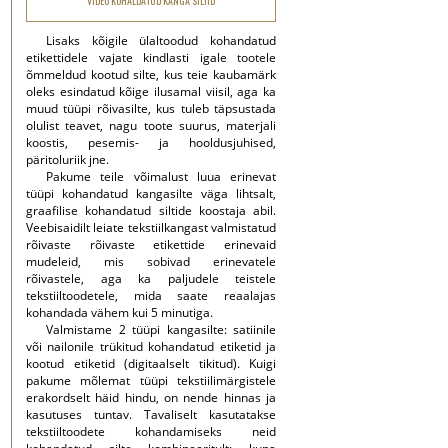
VIDEO KOHALDATUD KANGA SILTID
Lisaks kõigile ülaltoodud kohandatud
etikettidele vajate kindlasti igale tootele
õmmeldud kootud silte, kus teie kaubamärk
oleks esindatud kõige ilusamal viisil, aga ka
muud tüüpi rõivasilte, kus tuleb täpsustada
olulist teavet, nagu toote suurus, materjali
koostis, pesemis- ja hooldusjuhised,
päritoluriik jne.
Pakume teile võimalust luua erinevat
tüüpi kohandatud kangasilte väga lihtsalt,
graafilise kohandatud siltide koostaja abil.
Veebisaidilt leiate tekstiilkangast valmistatud
rõivaste rõivaste etikettide erinevaid
mudeleid, mis sobivad erinevatele
rõivastele, aga ka paljudele teistele
tekstiiltoodetele, mida saate reaalajas
kohandada vähem kui 5 minutiga.
Valmistame 2 tüüpi kangasilte: satiinile
või nailonile trükitud kohandatud etiketid ja
kootud etiketid (digitaalselt tikitud). Kuigi
pakume mõlemat tüüpi tekstiilimärgistele
erakordselt häid hindu, on nende hinnas ja
kasutuses tuntav. Tavaliselt kasutatakse
tekstiiltoodete kohandamiseks neid