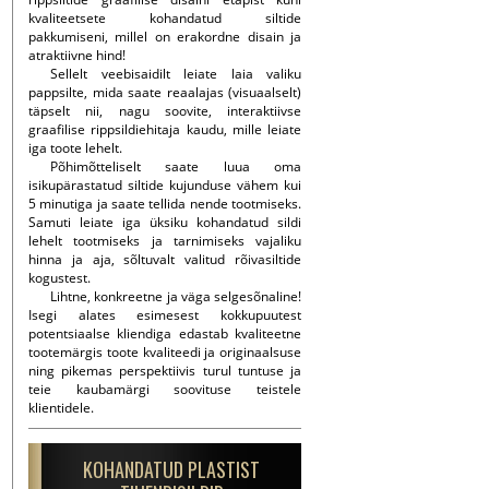
kvaliteetsete kohandatud siltide
pakkumiseni, millel on erakordne disain ja
atraktiivne hind!
Sellelt veebisaidilt leiate laia valiku
pappsilte, mida saate reaalajas (visuaalselt)
täpselt nii, nagu soovite, interaktiivse
graafilise rippsildiehitaja kaudu, mille leiate
iga toote lehelt.
Põhimõtteliselt saate luua oma
isikupärastatud siltide kujunduse vähem kui
5 minutiga ja saate tellida nende tootmiseks.
Samuti leiate iga üksiku kohandatud sildi
lehelt tootmiseks ja tarnimiseks vajaliku
hinna ja aja, sõltuvalt valitud rõivasiltide
kogustest.
Lihtne, konkreetne ja väga selgesõnaline!
Isegi alates esimesest kokkupuutest
potentsiaalse kliendiga edastab kvaliteetne
tootemärgis toote kvaliteedi ja originaalsuse
ning pikemas perspektiivis turul tuntuse ja
teie kaubamärgi soovituse teistele
klientidele.
KOHANDATUD PLASTIST