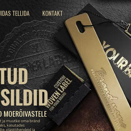
IDAS TELLIDA
KONTAKT
TUD
SILDID
D MOERÕIVASTELE
st ja muutke oma bränd
aks, kasutades
te, plasttihendeid ja