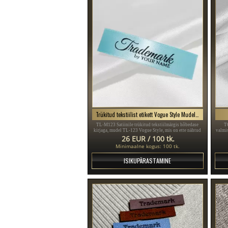
Trükitud tekstiilist etikett Vogue Style Mudel TL-M123
TL-M123 Satiinile trükitud tekstiilmärgis hõbedase
T
kirjaga, mudel TL-123 Vogue Style, mis on ette nähtud
valmis
rõivaesemete, erinevate rõivaste ja aksessuaaride jaoks.
26 EUR / 100 tk.
Minimaalne kogus: 100 tk.
ISIKUPÄRASTAMINE