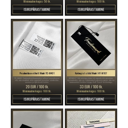
Minimaalne kogus: 50 tk.
Minimaalne kogus: 100 tk.
ISIKUPÄRASTAMINE
ISIKUPÄRASTAMINE
Pesuhoolduse etikett Mudel TC-M401
Kartongist sildid Mudel HT-M107
TC-M401 Satiintekstiilmaterjalist tellitud pesuehtsuse
HT-M107 Silt nööriga riiete või muude rõivatoodete
silt, mis sisaldab infot materjali koostise, sümbolite,
riputamiseks, mis on valmistatud paksust papist, mis on
suuruse ja QR-koodi kohta.
lamineeritud kuldse kirjaga Soft Touch fooliumiga.
20 EUR / 100 tk.
33 EUR / 100 tk.
Minimaalne kogus: 100 tk.
Minimaalne kogus: 100 tk.
ISIKUPÄRASTAMINE
ISIKUPÄRASTAMINE