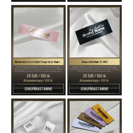
Trükitud tekstiilist etikett Vogue Style Mudel TL-M94
Nimesildid Mudel TL-M52
TL-M94 Satiinile trükitud tekstiilmärgis hõbedase
TL-M52 Musta satiiniga trükitud hõbedase kirjaga
kirjaga, mudel TL-94 Vogue Style, mis on ette nähtud
brändinimega kohandatud kangasilt, mis sobib rõivaste
rõivaesemete, erinevate rõivaste ja aksessuaaride jaoks.
või erinevate rõivaaksessuaaride jaoks.
26 EUR / 100 tk.
26 EUR / 100 tk.
Minimaalne kogus: 100 tk.
Minimaalne kogus: 100 tk.
ISIKUPÄRASTAMINE
ISIKUPÄRASTAMINE