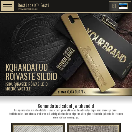
BestLabels™ Eesti
ET
www.bestlabels.ee
KOHANDATUD
RÕIVASTE SILDID
ISIKUPÄRASED RÕIVASILDID
MOERÕIVASTELE
... alates 0,03 EUR/Tk.
Kohandatud sildid ja tihendid
Lisage müüdavatele toodetele lisaväärtust ja muutke oma bränd veelgi populaarsemaks ja turul
taotletumaks, kasutades erakordse disainiga kohandatud riputussilte, plasttihendeid ja kootud silte oma
nime või kaubamärgiga.