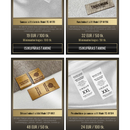
Suuruse silt riietele Mudel TC-M170
Kunstnahast silt Mudel EP-M156
TC-M170 Sildid riiete õmblemiseks, mis on
EP-M156 Kunstnahast silt, isikupärastatud logo või
isikupärastatud rõivatoote numbri või suurusega, mis on
kaubamärgiga Mudel EP-M156 rõivastele ja erinevatele
valmistatud satiinist tellimiseks.
tekstiiltoodetele.
19 EUR / 100 tk.
32 EUR / 50 tk.
Minimaalne kogus: 100 tk.
Minimaalne kogus: 50 tk.
ISIKUPÄRASTAMINE
ISIKUPÄRASTAMINE
Ehtsast nahast sildid Mudel EP-M61
Pesuhoolduse ja suuruse silt Mudel TC-M184
EP-M61 Nahast etikett, mis on valmistatud kvaliteetsest
TC-M184 Tekstiili satiinist etikett, mis sisaldab teavet
naturaalsest nahast EP-M61, isikupärastatud
materjali koostise, toote suuruse, pesemis-, hooldus- ja
kaubamärgiga, jakkide, teksade, mütside, kottide ja
hooldussümbolite kohta.
muude tekstiiltoodete õmblemiseks.
48 EUR / 50 tk.
24 EUR / 100 tk.