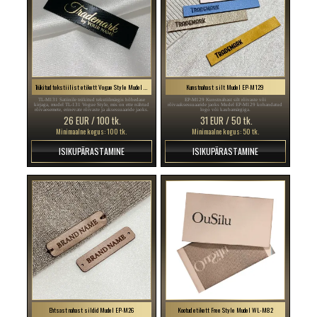
Trükitud tekstiilist etikett Vogue Style Mudel TL-M131
Kunstnahast silt Mudel EP-M129
TL-M131 Satiinile trükitud tekstiilmärgis hõbedase
EP-M129 Kunstnahast silt rõivaste või
kirjaga, mudel TL-131 Vogue Style, mis on ette nähtud
rõivaaksessuaaride jaoks Mudel EP-M129 kohandatud
rõivaesemete, erinevate rõivaste ja aksessuaaride jaoks.
logo või kaubamärgiga.
26 EUR / 100 tk.
31 EUR / 50 tk.
Minimaalne kogus: 100 tk.
Minimaalne kogus: 50 tk.
ISIKUPÄRASTAMINE
ISIKUPÄRASTAMINE
Ehtsast nahast sildid Mudel EP-M26
Kootud etikett Free Style Mudel WL-M82