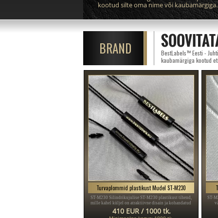
kootud silte oma nime või kaubamärgiga.
SOOVITAT
BRAND
BestLabels™ Eesti - Juhti
kaubamärgiga kootud eti
Turvaplommid plastikust Mudel ST-M230
T
ST-M230 Silindrikujulise ST-M230 plastikust tihend,
ST-M
mille kahel küljel on atraktiivne disain ja kohandatud
v
tekst, mis sobib erinevate rõivaesemete, näiteks teksade,
kaub
410 EUR / 1000 tk.
pükste, daamide ja meeste ülikondade ning paljude
Minimaalne kogus: 1000 tk.