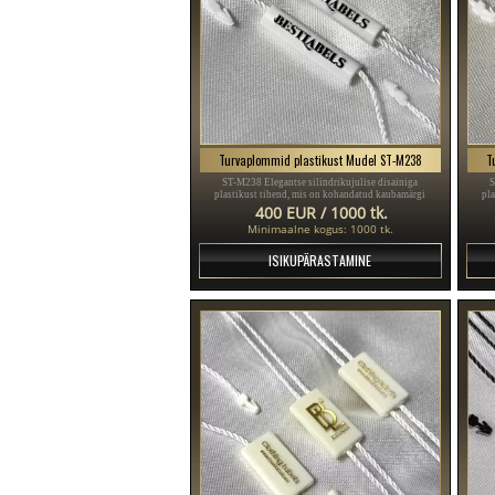
Turvaplommid plastikust Mudel ST-M238
T
ST-M238 Elegantse silindrikujulise disainiga
S
plastikust tihend, mis on kohandatud kaubamärgi
pl
nimega ST-M238, sobib ideaalselt selliste toodete jaoks
nimega
400 EUR / 1000 tk.
nagu naiste ja meeste riided, kingad, ehted, kellad jne.
nagu 
Minimaalne kogus: 1000 tk.
ISIKUPÄRASTAMINE