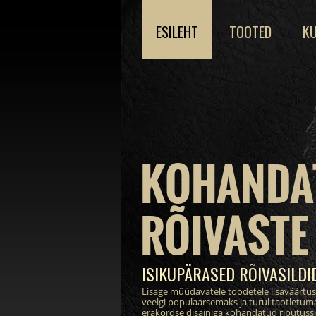
ESILEHT
TOOTED
KU
KOHANDA
RÕIVASTE 
ISIKUPÄRASED RÕIVASILDI
Lisage müüdavatele toodetele lisaväärtu
veelgi populaarsemaks ja turul taotletum
erakordse disainiga kohandatud riputussil