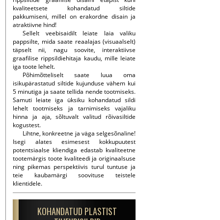
kvaliteetsete kohandatud siltide
pakkumiseni, millel on erakordne disain ja
atraktiivne hind!
Sellelt veebisaidilt leiate laia valiku
pappsilte, mida saate reaalajas (visuaalselt)
täpselt nii, nagu soovite, interaktiivse
graafilise rippsildiehitaja kaudu, mille leiate
iga toote lehelt.
Põhimõtteliselt saate luua oma
isikupärastatud siltide kujunduse vähem kui
5 minutiga ja saate tellida nende tootmiseks.
Samuti leiate iga üksiku kohandatud sildi
lehelt tootmiseks ja tarnimiseks vajaliku
hinna ja aja, sõltuvalt valitud rõivasiltide
kogustest.
Lihtne, konkreetne ja väga selgesõnaline!
Isegi alates esimesest kokkupuutest
potentsiaalse kliendiga edastab kvaliteetne
tootemärgis toote kvaliteedi ja originaalsuse
ning pikemas perspektiivis turul tuntuse ja
teie kaubamärgi soovituse teistele
klientidele.
KOHANDATUD PLASTIST