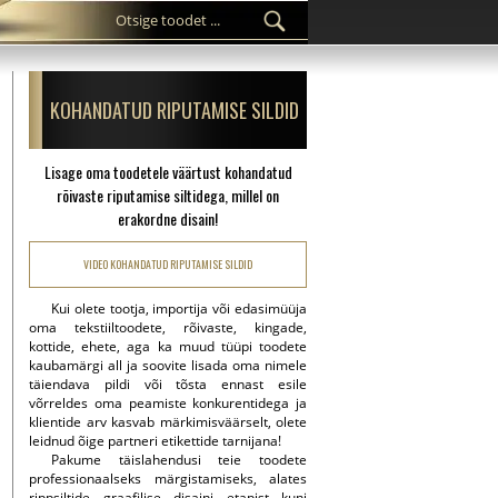
KOHANDATUD RIPUTAMISE SILDID
Lisage oma toodetele väärtust kohandatud
rõivaste riputamise siltidega, millel on
erakordne disain!
VIDEO KOHANDATUD RIPUTAMISE SILDID
Kui olete tootja, importija või edasimüüja
oma tekstiiltoodete, rõivaste, kingade,
kottide, ehete, aga ka muud tüüpi toodete
kaubamärgi all ja soovite lisada oma nimele
täiendava pildi või tõsta ennast esile
võrreldes oma peamiste konkurentidega ja
klientide arv kasvab märkimisväärselt, olete
leidnud õige partneri etikettide tarnijana!
Pakume täislahendusi teie toodete
professionaalseks märgistamiseks, alates
rippsiltide graafilise disaini etapist kuni