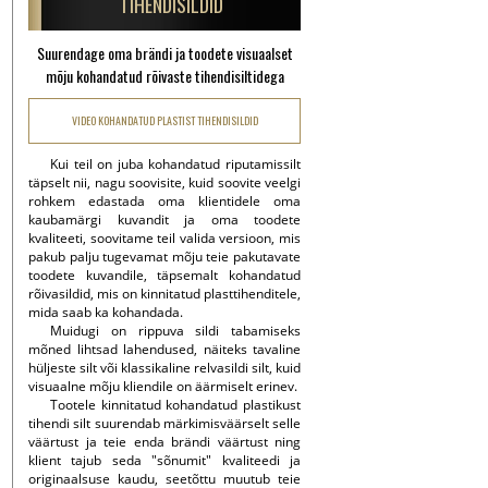
TIHENDISILDID
Suurendage oma brändi ja toodete visuaalset
mõju kohandatud rõivaste tihendisiltidega
VIDEO KOHANDATUD PLASTIST TIHENDISILDID
Kui teil on juba kohandatud riputamissilt
täpselt nii, nagu soovisite, kuid soovite veelgi
rohkem edastada oma klientidele oma
kaubamärgi kuvandit ja oma toodete
kvaliteeti, soovitame teil valida versioon, mis
pakub palju tugevamat mõju teie pakutavate
toodete kuvandile, täpsemalt kohandatud
rõivasildid, mis on kinnitatud plasttihenditele,
mida saab ka kohandada.
Muidugi on rippuva sildi tabamiseks
mõned lihtsad lahendused, näiteks tavaline
hüljeste silt või klassikaline relvasildi silt, kuid
visuaalne mõju kliendile on äärmiselt erinev.
Tootele kinnitatud kohandatud plastikust
tihendi silt suurendab märkimisväärselt selle
väärtust ja teie enda brändi väärtust ning
klient tajub seda "sõnumit" kvaliteedi ja
originaalsuse kaudu, seetõttu muutub teie