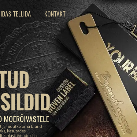
IDAS TELLIDA
KONTAKT
TUD
SILDID
D MOERÕIVASTELE
st ja muutke oma bränd
aks, kasutades
te, plasttihendeid ja