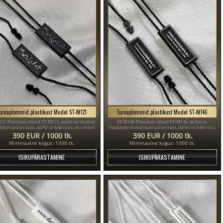
urvaplommid plastikust Mudel ST-M121
Turvaplommid plastikust Mudel ST-M146
21 Plastikust tihend ST-M121, millel on tavaline
ST-M146 Plastikust tihend ST-M146, millel on
likukujuline kuju, millel on kaks otsa, üks etiketi
standardne ristkülikukujuline kuju, millel on kaks otsa,
miseks ja teine ots toote sulgemiseks, sobib eriti
üks etiketi sulgemiseks ja teine ots toote sulgemiseks,
390 EUR / 1000 tk.
390 EUR / 1000 tk.
riiete, kingade, kottide, ehete jms jaoks.
sobib eriti riiete, kingade, kottide, ehete jms jaoks.
Minimaalne kogus: 1000 tk.
Minimaalne kogus: 1000 tk.
ISIKUPÄRASTAMINE
ISIKUPÄRASTAMINE