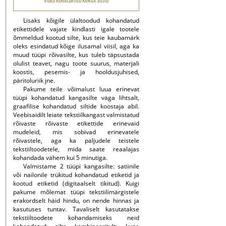
VIDEO KOHALDATUD KANGA SILTID
Lisaks kõigile ülaltoodud kohandatud
etikettidele vajate kindlasti igale tootele
õmmeldud kootud silte, kus teie kaubamärk
oleks esindatud kõige ilusamal viisil, aga ka
muud tüüpi rõivasilte, kus tuleb täpsustada
olulist teavet, nagu toote suurus, materjali
koostis, pesemis- ja hooldusjuhised,
päritoluriik jne.
Pakume teile võimalust luua erinevat
tüüpi kohandatud kangasilte väga lihtsalt,
graafilise kohandatud siltide koostaja abil.
Veebisaidilt leiate tekstiilkangast valmistatud
rõivaste rõivaste etikettide erinevaid
mudeleid, mis sobivad erinevatele
rõivastele, aga ka paljudele teistele
tekstiiltoodetele, mida saate reaalajas
kohandada vähem kui 5 minutiga.
Valmistame 2 tüüpi kangasilte: satiinile
või nailonile trükitud kohandatud etiketid ja
kootud etiketid (digitaalselt tikitud). Kuigi
pakume mõlemat tüüpi tekstiilimärgistele
erakordselt häid hindu, on nende hinnas ja
kasutuses tuntav. Tavaliselt kasutatakse
tekstiiltoodete kohandamiseks neid