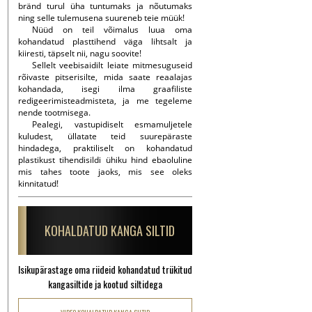
bränd turul üha tuntumaks ja nõutumaks
ning selle tulemusena suureneb teie müük!
Nüüd on teil võimalus luua oma
kohandatud plasttihend väga lihtsalt ja
kiiresti, täpselt nii, nagu soovite!
Sellelt veebisaidilt leiate mitmesuguseid
rõivaste pitserisilte, mida saate reaalajas
kohandada, isegi ilma graafiliste
redigeerimisteadmisteta, ja me tegeleme
nende tootmisega.
Pealegi, vastupidiselt esmamuljetele
kuludest, üllatate teid suurepäraste
hindadega, praktiliselt on kohandatud
plastikust tihendisildi ühiku hind ebaoluline
mis tahes toote jaoks, mis see oleks
kinnitatud!
KOHALDATUD KANGA SILTID
Isikupärastage oma riideid kohandatud trükitud
kangasiltide ja kootud siltidega